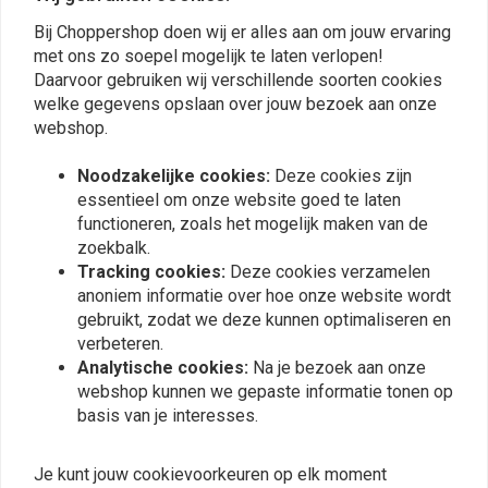
Bij Choppershop doen wij er alles aan om jouw ervaring
Plaats ook een review
met ons zo soepel mogelijk te laten verlopen!
Daarvoor gebruiken wij verschillende soorten cookies
welke gegevens opslaan over jouw bezoek aan onze
webshop.
Vergelijkbare producten
Noodzakelijke cookies:
Deze cookies zijn
essentieel om onze website goed te laten
functioneren, zoals het mogelijk maken van de
zoekbalk.
Tracking cookies:
Deze cookies verzamelen
anoniem informatie over hoe onze website wordt
gebruikt, zodat we deze kunnen optimaliseren en
verbeteren.
Analytische cookies:
Na je bezoek aan onze
webshop kunnen we gepaste informatie tonen op
basis van je interesses.
K&N
K&N
Luchtfilter voor Harley
Luchtfilter Service Kit
Je kunt jouw cookievoorkeuren op elk moment
Davidson S&S B/D
Rood