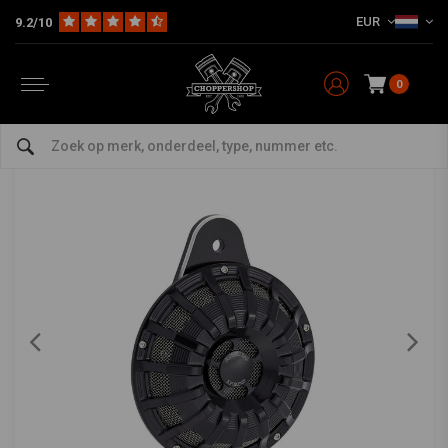
EUR
9.2/10
Home
HD
Inlaat en luchtfilter
15-Spaaks hoorn deksel. Geheel zwart
ARLEN NESS
-
bekijk alles van Arlen Ness
0
15-Spaaks hoorn deksel. Geheel zwart
0/5 (0 reviews)