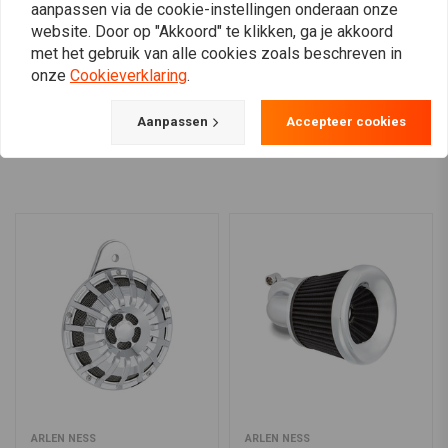
aanpassen via de cookie-instellingen onderaan onze
€79,06
€15,44
website. Door op "Akkoord" te klikken, ga je akkoord
met het gebruik van alle cookies zoals beschreven in
onze
Cookieverklaring
.
View more
Aanpassen
Accepteer cookies
ARLEN NESS
ARLEN NESS