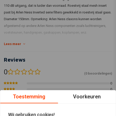
110 dB uitgang, dat is luider dan voorraad. Roestvrij staal mesh insert
past bij Arlen Ness Inverted serie filters gewikkeld in roestvrij staal gaas.
Diameter 150mm. Opmerking: Arlen Ness claxons kunnen worden
afgestemd op andere Arlen Ness componenten zoals luchtreinigers,
voetsteunen, handgrepen, gaskappen, koplampen, enz.
Past op: > 91-21 Big Twin met zijdelings gemonteerde claxons
Lees meer
Reviews
0
(0 beoordelingen)
0
0
0
Toestemming
Voorkeuren
0
0
Wij gebruiken cookies!