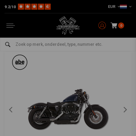
EUR
9.2/10
Home
HD
Harley Uitlaat & Dempers
Slip-ons / Uitlaatdempers voor Harley
FALCON
-
bekijk alles van Falcon
0
2-2 Slip-on uitlaatdempers ABE zwart XL
1200X/C/L/N/R 06-/XL 883/C
0/5 (0 reviews)