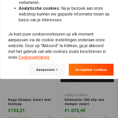
Plaats ook een review
verbeteren.
Analytische cookies:
Na je bezoek aan onze
webshop kunnen we gepaste informatie tonen op
basis van je interesses.
Vergelijkbare producten
Je kunt jouw cookievoorkeuren op elk moment
aanpassen via de cookie-instellingen onderaan onze
website. Door op "Akkoord" te klikken, ga je akkoord
met het gebruik van alle cookies zoals beschreven in
onze
Cookieverklaring
.
Aanpassen
Accepteer cookies
VANCE & HINES
Rage Demper Zwart met
Eliminator 300 slip-ons
Eindcap
demper zwart
€152,21
€1.072,45