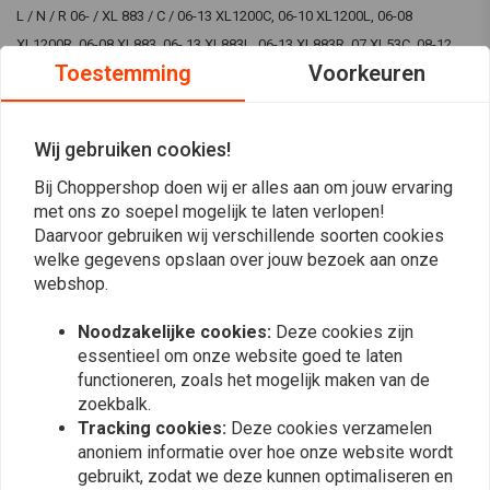
L / N / R 06- / XL 883 / C / 06-13 XL1200C, 06-10 XL1200L, 06-08
XL1200R, 06-08 XL883, 06- 13 XL883L, 06-13 XL883R, 07 XL53C, 08-12
Toestemming
Voorkeuren
XL1200N, 08-10 XL883C, 09-13 XL883N, 10-13 XL1200X, 12-13 XL1200V,
13 XL1200CA, 13 XL1200CB, Het gebruik van uitlaten zonder dB-killer is
niet toegestaan in het openbaar verkeer.
Wij gebruiken cookies!
Bij Choppershop doen wij er alles aan om jouw ervaring
Reviews
met ons zo soepel mogelijk te laten verlopen!
Daarvoor gebruiken wij verschillende soorten cookies
0
welke gegevens opslaan over jouw bezoek aan onze
(0 beoordelingen)
webshop.
0
Noodzakelijke cookies:
Deze cookies zijn
0
essentieel om onze website goed te laten
0
functioneren, zoals het mogelijk maken van de
0
zoekbalk.
0
Tracking cookies:
Deze cookies verzamelen
anoniem informatie over hoe onze website wordt
gebruikt, zodat we deze kunnen optimaliseren en