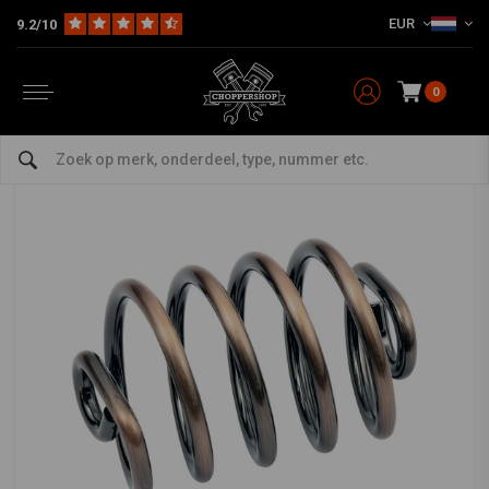
EUR
9.2/10
Home
Multi-fit
Seats en Toebehoren
Seat Springs & Mounts
2" Koper Look Solo Seat Veer
2" Koper Look Solo Seat Veer
0
0/5 (0 reviews)