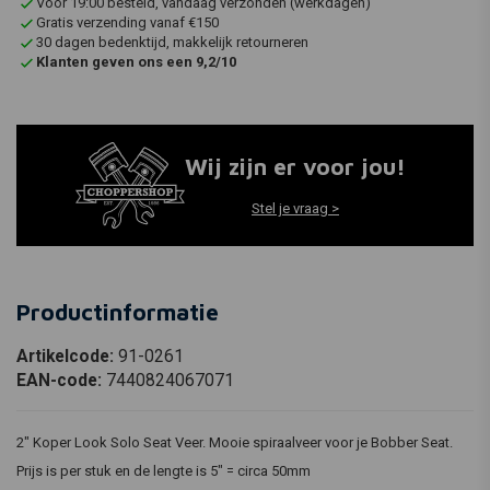
Voor 19:00 besteld, vandaag verzonden (werkdagen)
Gratis verzending vanaf €150
30 dagen bedenktijd, makkelijk retourneren
Klanten geven ons een 9,2/10
Wij zijn er voor jou!
Stel je vraag >
Productinformatie
Artikelcode:
91-0261
EAN-code:
7440824067071
2" Koper Look Solo Seat Veer. Mooie spiraalveer voor je Bobber Seat.
Prijs is per stuk en de lengte is 5" = circa 50mm