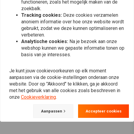
functioneren, zoals het mogelijk maken van de
zoekbalk.
Tracking cookies:
Deze cookies verzamelen
anoniem informatie over hoe onze website wordt
gebruikt, zodat we deze kunnen optimaliseren en
verbeteren.
Analytische cookies:
Na je bezoek aan onze
webshop kunnen we gepaste informatie tonen op
basis van je interesses.
DRAG SPECIALTIES
Je kunt jouw cookievoorkeuren op elk moment
Python Solo Seat Bruin
5" Koperen Veer Solo Seat
aanpassen via de cookie-instellingen onderaan onze
€134,95
€11,80
website. Door op "Akkoord" te klikken, ga je akkoord
met het gebruik van alle cookies zoals beschreven in
onze
Cookieverklaring
.
View more
Aanpassen
Accepteer cookies