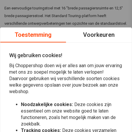
Een eenvoudige touringstoel met 16 "brede passagiersruimte en 12,5"
brede passagiersstoel. Het Standard Touring-platform heeft
verschillende ontwerpverbeteringen ten opzichte van de standaardstoel.
Een chauffeursbak met diepe zakken plaatst u in de ideale kruishoek
Toestemming
Voorkeuren
met een vergelijkbaar bereik als de bedieningselementen in vergelijking
met de voorraad. De rugleuning van de bestuurder wordt goed
ondersteund door de neus van de passagiersstoel die naar voren
Wij gebruiken cookies!
uitschuift om een volledig hoge rugleuning te creëren.
Bij Choppershop doen wij er alles aan om jouw ervaring
Lees meer
met ons zo soepel mogelijk te laten verlopen!
Past op:> Yamaha 98-16 V-Star 650 Custom
Daarvoor gebruiken wij verschillende soorten cookies
Reviews
welke gegevens opslaan over jouw bezoek aan onze
webshop.
0
(0 beoordelingen)
Noodzakelijke cookies:
Deze cookies zijn
essentieel om onze website goed te laten
0
functioneren, zoals het mogelijk maken van de
0
zoekbalk.
0
Tracking cookies:
Deze cookies verzamelen