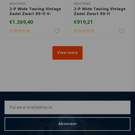
MUSTANG
MUSTANG
2-P Wide Touring Vintage
2-P Wide Touring Vintage
Zadel Zwart 99-11 V-
Zadel Zwart 99-11
Star1100
Yamaha V-Star1100
€1.269,40
€919,21
Custom
View more
Abonneer