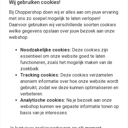
Wij gebruiken cookies!
Bij Choppershop doen wij er alles aan om jouw ervaring
met ons zo soepel mogelijk te laten verlopen!
Plaats ook een review
Daarvoor gebruiken wij verschillende soorten cookies
welke gegevens opslaan over jouw bezoek aan onze
webshop.
Vergelijkbare producten
Noodzakelijke cookies:
Deze cookies zijn
essentieel om onze website goed te laten
functioneren, zoals het mogelijk maken van de
zoekbalk.
Tracking cookies:
Deze cookies verzamelen
anoniem informatie over hoe onze website wordt
gebruikt, zodat we deze kunnen optimaliseren en
verbeteren.
Analytische cookies:
Na je bezoek aan onze
webshop kunnen we gepaste informatie tonen op
basis van je interesses.
FEHLING
Solo Seat Battery Cover
Sissybar met rugleuning