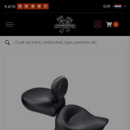
EUR
9.2/10
Home
Merk / Style
Kawasaki
Seats & Sissy Bars
2-P Wide Touring Vintage zadel Kawasaki Vulcan 96-04 99-01
MUSTANG
-
bekijk alles van Mustang
0
2-P Wide Touring Vintage zadel Kawasaki
Vulcan 96-04 99-01
0/5 (0 reviews)