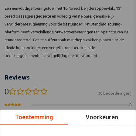
Een eenvoudige touringstoel met 16 "breed berijdersoppervlak, 13"
breed passagiersgedeelte en volledig verstelbare, gemakkelijk
verwijderbare rugleuning voor de bestuurder. Het Standard Touring-
platform heeft verschillende ontwerpverbeteringen ten opzichte van de
standaardstoel. Een chauffeursbak met diepe zakken plaatst u in de
ideale kruishoek met een vergelijkbaar bereik als de
bedieningselementen in vergelijking met de voorraad.
Reviews
0
(0 beoordelingen)
0
0
Toestemming
Voorkeuren
0
0
0