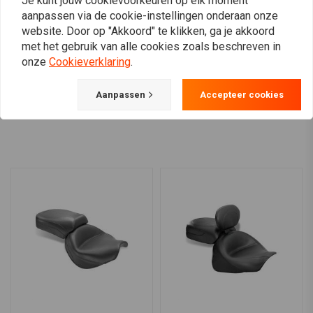
Je kunt jouw cookievoorkeuren op elk moment
Plate voor Kawasaki
en bagagerek, zwart
aanpassen via de cookie-instellingen onderaan onze
Vulcan VN800
gecoat staal, Kawasaki
€38,95
€240,19
Vulcan S (EN650), 15-
website. Door op "Akkoord" te klikken, ga je akkoord
met het gebruik van alle cookies zoals beschreven in
onze
Cookieverklaring
.
Aanpassen
Accepteer cookies
View more