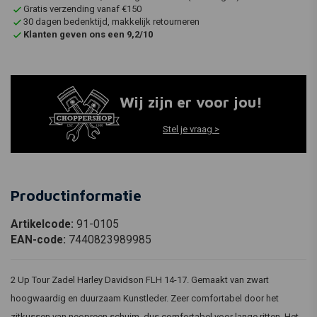
Gratis verzending vanaf €150
30 dagen bedenktijd, makkelijk retourneren
Klanten geven ons een 9,2/10
Wij zijn er voor jou!
Stel je vraag >
Productinformatie
Artikelcode:
91-0105
EAN-code:
7440823989985
2 Up Tour Zadel Harley Davidson FLH 14-17. Gemaakt van zwart
hoogwaardig en duurzaam Kunstleder. Zeer comfortabel door het
zitkussen van neopreen schuim, dus comfortabel voor lange ritten. Het