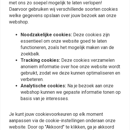
met ons zo soepel mogelijk te laten verlopen!
2015-2017 Ultra Limited Low FLHTKL
Plaats ook een review
Daarvoor gebruiken wij verschillende soorten cookies
welke gegevens opslaan over jouw bezoek aan onze
2014-2017 CVO Limited FLHTKSE
webshop.
Vergelijkbare producten
Noodzakelijke cookies:
Deze cookies zijn
2014-2017 Street Glide FLHX
essentieel om onze website goed te laten
functioneren, zoals het mogelijk maken van de
2014-2017 Street Glide Special FLHXS
zoekbalk.
Tracking cookies:
Deze cookies verzamelen
2015-2017 CVO Street Glide FLHXSE
anoniem informatie over hoe onze website wordt
gebruikt, zodat we deze kunnen optimaliseren en
verbeteren.
2016-2017 Road Glide Ultra FLTRU
Analytische cookies:
Na je bezoek aan onze
webshop kunnen we gepaste informatie tonen op
2015-2017 Road Glide FLTRX
basis van je interesses.
2015-2017 Road Glide Special FLTRXS
DRAG SPECIALTIES
LE PERA
Je kunt jouw cookievoorkeuren op elk moment
Predator Double Diamond
Silhouette Zadel Smooth
Zadel / Suede
Zwart 02-07 FLT & FLH
aanpassen via de cookie-instellingen onderaan onze
2015-2017 Tri Glide Ultra FLHTCUTG
website. Door op "Akkoord" te klikken, ga je akkoord
€388,35
€556,72