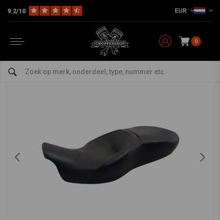
EUR
9.2/10
Home
HD
Seats, Sissy Bars en Montagekits
Seats
2 Up Tour Zadel Harley Davidson FLH 14-17
2 Up Tour Zadel Harley Davidson FLH 14-17
0
0/5 (0 reviews)