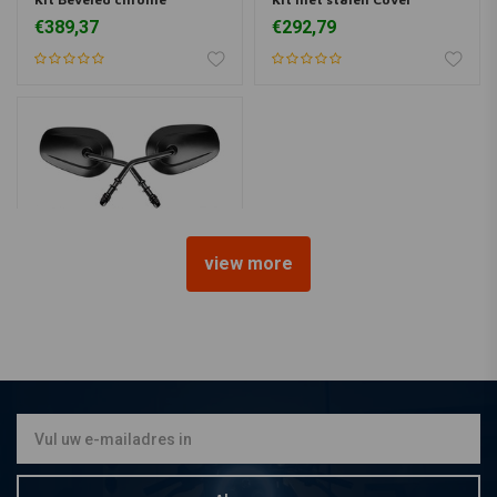
EVO/BIGTWIN 93-99
EVO/BIGTWIN 93-99
€389,37
€292,79
view more
HD Look Spiegel Set - Satin
Black
€39,94