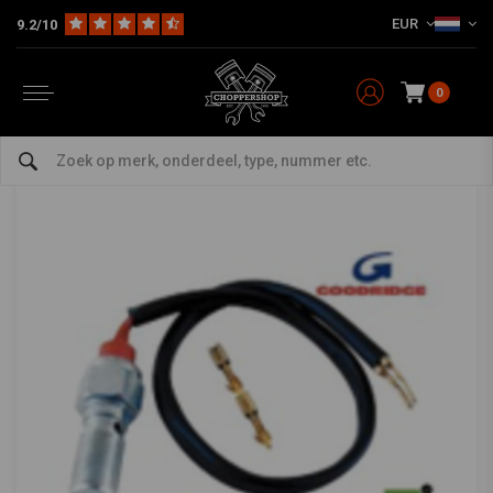
EUR
9.2/10
Home
Multi-fit
Stuur & Toebehoor
Rem / Koppeling
3 / 8-24 Banjo met remschakelaar
GOODRIDGE
-
bekijk alles van Goodridge
0
3 / 8-24 Banjo met remschakelaar
0/5 (0 reviews)