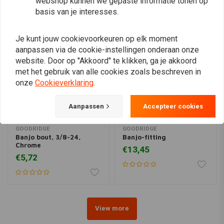
webshop kunnen we gepaste informatie tonen op
basis van je interesses.
Je kunt jouw cookievoorkeuren op elk moment
aanpassen via de cookie-instellingen onderaan onze
website. Door op "Akkoord" te klikken, ga je akkoord
met het gebruik van alle cookies zoals beschreven in
onze
Cookieverklaring
.
Aanpassen
Accepteer cookies
GOODRIDGE
GOODRIDGE
Banjo bout, 3/8-24,
Banjo-fitting
Chrome
€13,45
€5,72
View more