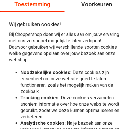
Toestemming
Voorkeuren
Gemaakt van roestvrij staal met een BANJO-bout met schakelaar.
Reviews
Wij gebruiken cookies!
Bij Choppershop doen wij er alles aan om jouw ervaring
0
(0 beoordelingen)
met ons zo soepel mogelijk te laten verlopen!
Daarvoor gebruiken wij verschillende soorten cookies
0
welke gegevens opslaan over jouw bezoek aan onze
0
webshop.
0
0
Noodzakelijke cookies:
Deze cookies zijn
0
essentieel om onze website goed te laten
functioneren, zoals het mogelijk maken van de
zoekbalk.
Tracking cookies:
Deze cookies verzamelen
Plaats ook een review
anoniem informatie over hoe onze website wordt
gebruikt, zodat we deze kunnen optimaliseren en
verbeteren.
Analytische cookies:
Na je bezoek aan onze
Vergelijkbare producten