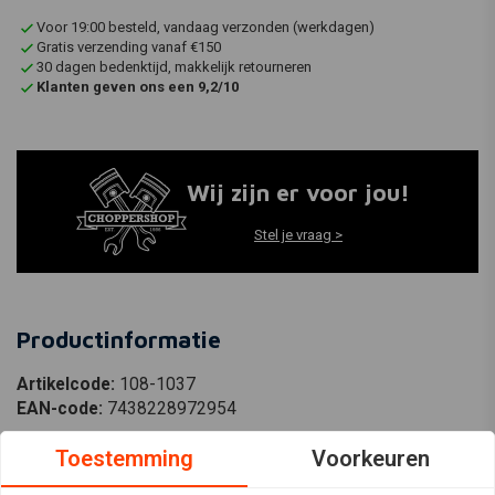
Voor 19:00 besteld, vandaag verzonden (werkdagen)
Gratis verzending vanaf €150
30 dagen bedenktijd, makkelijk retourneren
Klanten geven ons een 9,2/10
Wij zijn er voor jou!
Stel je vraag >
Productinformatie
Artikelcode:
108-1037
EAN-code:
7438228972954
Toestemming
Voorkeuren
3/8-24 Bout Zink - 25 Pack.