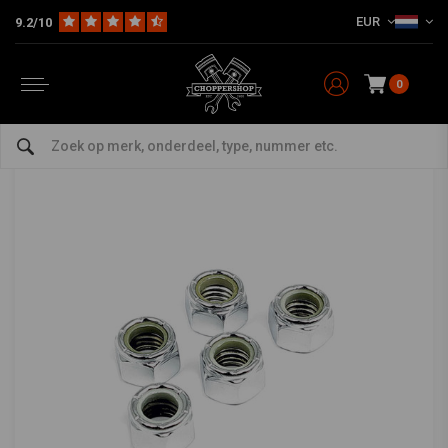
EUR
9.2/10
Home
The Garage
DIY Materiaal
Bouten / Moeren
3/8-24 Bout Zink - 25 Pack
GARDNER WESTCOTT
-
bekijk alles van Gardner Westcott
0
3/8-24 Bout Zink - 25 Pack
0/5 (0 reviews)