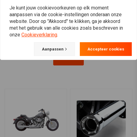
Je kunt jouw cookievoorkeuren op elk moment
COBRA
COBRA
3 "Race Pro Slip-On
3 "Slip-On uitlaatdempers
aanpassen via de cookie-instellingen onderaan onze
Uitlaten Chroom / Zwart
Chroom 07-16 / 13-16
website. Door op "Akkoord" te klikken, ga je akkoord
91-16 Dyna
Softail
€453,71
€612,80
met het gebruik van alle cookies zoals beschreven in
onze
Cookieverklaring
.
Aanpassen
Accepteer cookies
View more