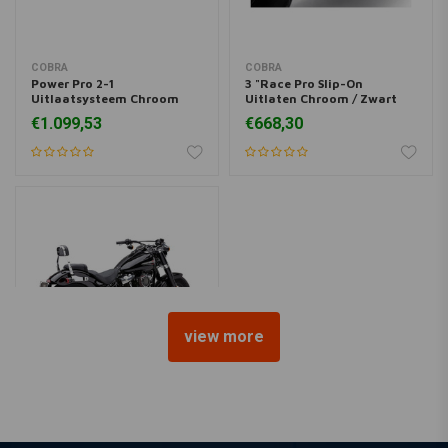
COBRA
COBRA
Power Pro 2-1
3 "Race Pro Slip-On
Uitlaatsysteem Chroom
Uitlaten Chroom / Zwart
86-17 Softail
07-16 Softail FLSTF / De
€1.099,53
€668,30
Luxe
view more
COBRA
3 "Race Pro Slip-On Uitlaat
Chroom / Zwart 18-20