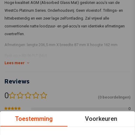
Hoge kwaliteit AGM (Absorbed Glass Mat) gesloten accu's van de
WestCo Platinum Series. Onderhoudsvrij. Geen vloeistof. Trillings- en
hittebestendig en een zeer lage zelfontlading. Zal vrijwel alle
conventionele natte loodzuur- en gel-accu's van identieke afmetingen
overtreffen.
Afmetingen: lengte 206,5 mm X breedte 87 mm X hoogte 162 mm
Past op:> 80-96 FLT (NU)
Lees meer
Reviews
0
(0 beoordelingen)
0
0
Toestemming
Voorkeuren
0
0