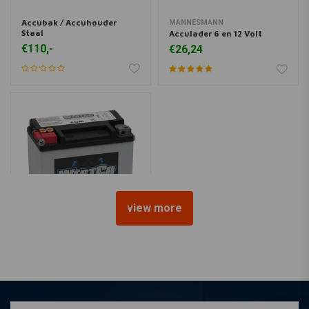
Accubak / Accuhouder
MANNESMANN
Staal
Acculader 6 en 12 Volt
€110,-
€26,24
view more
WESTCO
180CCA AGM-accu 12 V, 10
AMP, universeel
€143,78