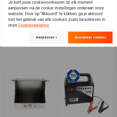
Je kunt jouw cookievoorkeuren op elk moment
325CCA AGM Accu 12v,
330CCA AGM Accu 12v,
19AMP, Softail, Dyna
18AMP, FXE, FXR,
aanpassen via de cookie-instellingen onderaan onze
SOFTAIL, XL
€210,07
website. Door op "Akkoord" te klikken, ga je akkoord
€206,80
met het gebruik van alle cookies zoals beschreven in
onze
Cookieverklaring
.
Aanpassen
Accepteer cookies
View more