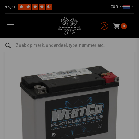
EUR
9.2/10
Home
HD
Harley onderhoud
Accu's voor Harley Davidson
340CCA AGM Accu 12v, 22AMP, FLT
WESTCO
-
bekijk alles van Westco
0
340CCA AGM Accu 12v, 22AMP, FLT
0/5 (0 reviews)