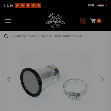
EUR
9.2/10
Home
Multi-fit
Filters
Kelken
35MM Kelk Aluminium
35MM Kelk Aluminium
0
0/5 (0 reviews)