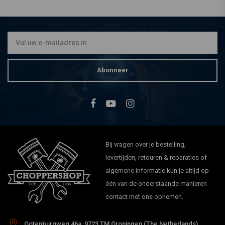
MCS
Ø41 mm vorkbuizen 22-36
1/4 '' 84-99 FXWG, FXST,
FXSTC, 93-99 FXDWG
€326,15
Abonneer
Bij vragen over je bestelling,
levertijden, retouren & reparaties of
algemene informatie kun je altijd op
één van de onderstaande manieren
contact met ons opnemen.
Gotenburgweg 46a, 9723 TM Groningen (The Netherlands)