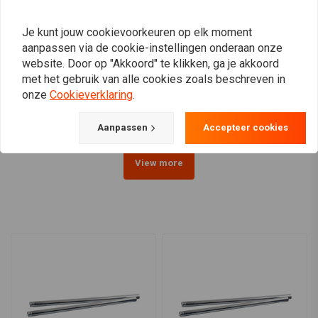
Je kunt jouw cookievoorkeuren op elk moment
aanpassen via de cookie-instellingen onderaan onze
CUSTOM CYCLE
MCS
41 mm harde
Ø35 mm vorkbuizen (23-
website. Door op "Akkoord" te klikken, ga je akkoord
verchroomde vorkbuizen
29 1/4 '') 75-83 XL, 76-83
met het gebruik van alle cookies zoals beschreven in
(selecteer lengte)
FX
€782,13
€210,98
onze
Cookieverklaring
.
Aanpassen
Accepteer cookies
View more