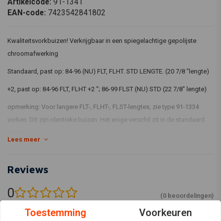
Artikelcode:
91-1341
EAN-code:
7423542841802
Kwaliteitsvorkbuizen! Verkrijgbaar in een spiegelachtige gepolijste
chroomafwerking
Standaard, past op: 84-96 (NU) FLT, FLHT. STD LENGTE. (20 7/8 "lengte)
+2, past op: 84-96 FLT, FLHT +2 "; 86-99 FLST (NU) STD (22 7/8" lengte)
opmerking: Voor langere FLT-, FLHT-, FLST-lengtes, zie
type 91-1334
vorken. Dit zijn identieke buizen. Het enige verschil zit in de standaard
lengte
Lees meer
Reviews
0
(0 beoordelingen)
Toestemming
Voorkeuren
0