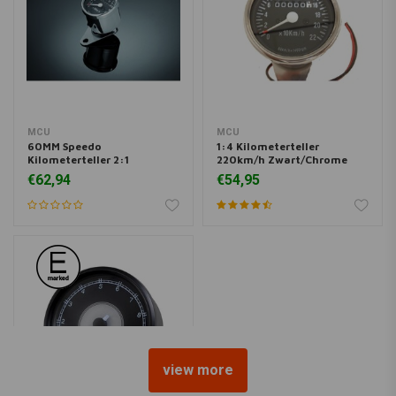
MCU
MCU
60MM Speedo
1:4 Kilometerteller
Kilometerteller 2:1
220km/h Zwart/Chrome
€62,94
€54,95
view more