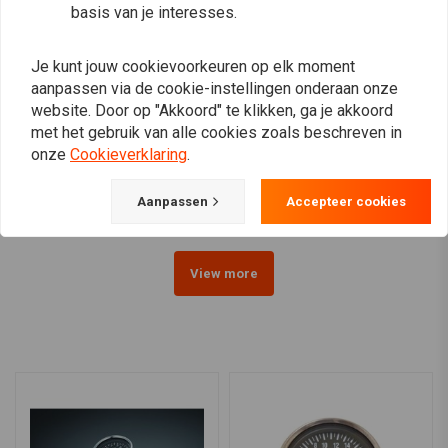
basis van je interesses.
Je kunt jouw cookievoorkeuren op elk moment
aanpassen via de cookie-instellingen onderaan onze
website. Door op "Akkoord" te klikken, ga je akkoord
KOSO
DAYTONA
D64 DL-03SR Digital
60MM Velona
met het gebruik van alle cookies zoals beschreven in
Cockpit
Kilometerteller 260 km/h
onze
Cookieverklaring
.
Zwart
€115,87
€82,05
Aanpassen
Accepteer cookies
View more