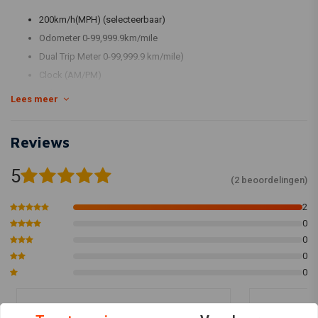
200km/h(MPH) (selecteerbaar)
Odometer 0-99,999.9km/mile
Dual Trip Meter 0-99,999.9 km/mile)
Clock (AM/PM)
Voltmeter 0-18.0V
Lees meer
Diameter 48mm (UNIEK)
Hoogte 48mm
Reviews
Waterproof
Met V-steun
5
(2 beoordelingen)
Je motor dient al een electrisch signaal te geven voor de
snelheid. Als deze dat niet heeft, kunt u deze
sensor
er los bij
2
aanschaffen: √ä
http://www.caferaceronderdelen.nl/active-
0
0
sensor-asura-velona.html
0
0