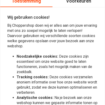
Toestemming
Voorkeuren
StÃ©phane T.
StÃ©phane
Zoals verwacht goed product.
Zoals verwac
Wij gebruiken cookies!
Bij Choppershop doen wij er alles aan om jouw ervaring
met ons zo soepel mogelijk te laten verlopen!
Daarvoor gebruiken wij verschillende soorten cookies
welke gegevens opslaan over jouw bezoek aan onze
webshop.
Plaats ook een review
Noodzakelijke cookies:
Deze cookies zijn
essentieel om onze website goed te laten
functioneren, zoals het mogelijk maken van de
Vergelijkbare producten
zoekbalk.
Tracking cookies:
Deze cookies verzamelen
anoniem informatie over hoe onze website wordt
gebruikt, zodat we deze kunnen optimaliseren en
verbeteren.
Analytische cookies:
Na je bezoek aan onze
webshop kunnen we gepaste informatie tonen op