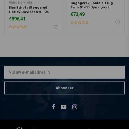
Bagagerek - Solo zit Big
VANCE & HINES
Twin 91-05 Dyna (excl.
Shortshots Staggered
FXDWG)
Harley Davidson 91-05
€73,49
Dyna
€896,41
Abonneer