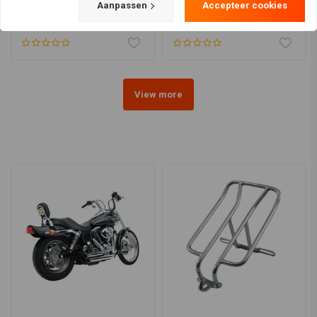
Harley 09-18 Touring
Harley 80-08 FLT(NU)
Aanpassen
Accepteer cookies
€418,20
€418,20
View more