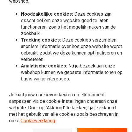
webshop.
Hoge druk gas monobuis
Noodzakelijke cookies:
Deze cookies zijn
Deflectieve schijfdemping
essentieel om onze website goed te laten
Plaats ook een review
Lichtgewicht aluminium behuizing
functioneren, zoals het mogelijk maken van de
Regelbare rebound-demping
zoekbalk.
Pas de voorspanning handmatig aan
Tracking cookies:
Deze cookies verzamelen
Vergelijkbare producten
anoniem informatie over hoe onze website wordt
Lineaire snelheidsveer
gebruikt, zodat we deze kunnen optimaliseren en
Springende bumper met ingebouwde dop
verbeteren.
Standaard en lagerbussen
Analytische cookies:
Na je bezoek aan onze
Gemaakt in Amerika
webshop kunnen we gepaste informatie tonen op
Verkocht als paar
basis van je interesses.
Je kunt jouw cookievoorkeuren op elk moment
aanpassen via de cookie-instellingen onderaan onze
website. Door op "Akkoord" te klikken, ga je akkoord
met het gebruik van alle cookies zoals beschreven in
onze
Cookieverklaring
.
PROGRESSIVE SUSPENSION
PROGRESSIVE SUSPENSION
412 Schokbrekers voor
412 Schokbrekers voor