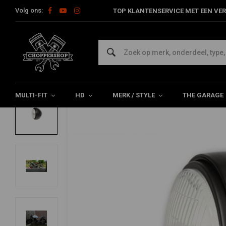
Volg ons:
TOP KLANTENSERVICE MET EEN VER
Home
Multi-fit
Verlichting
Koplampen
5,75" Thick Zwar
5,75" Thick Zwart Chopper Koplamp
0/5 (0 reviews)
MULTI-FIT
HD
MERK / STYLE
THE GARAGE