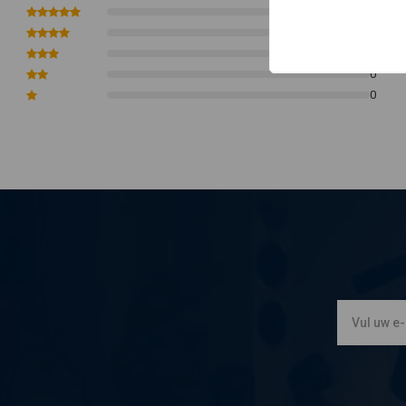
0
Groen = grond
0
0
0
0