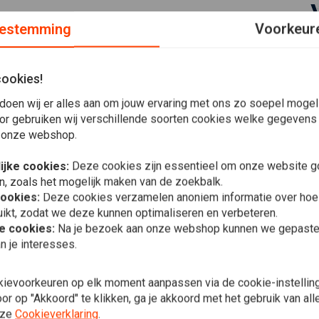
estemming
Voorkeur
ijmontage. Het is de ideale pasvorm voor elke Chopper,
cookies!
doen wij er alles aan om jouw ervaring met ons zo soepel mogelij
or gebruiken wij verschillende soorten cookies welke gegevens
 onze webshop.
ijke cookies:
Deze cookies zijn essentieel om onze website go
n, zoals het mogelijk maken van de zoekbalk.
ng glas 145mm, M8 bout, afstand achterkant tot midden
cookies:
Deze cookies verzamelen anoniem informatie over ho
ikt, zodat we deze kunnen optimaliseren en verbeteren.
In 
he cookies:
Na je bezoek aan onze webshop kunnen we gepaste 
5.5" Vintag
Mount Zwar
n je interesses.
€58,95
kievoorkeuren op elk moment aanpassen via de cookie-instellin
r op "Akkoord" te klikken, ga je akkoord met het gebruik van al
Plaats ook een review
nze
Cookieverklaring
.