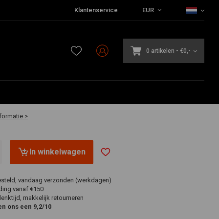
Klantenservice
EUR
0 artikelen
-
€0,-
 1-2 werkdagen
formatie >
In winkelwagen
esteld, vandaag verzonden (werkdagen)
ding vanaf €150
nktijd, makkelijk retourneren
en ons een 9,2/10