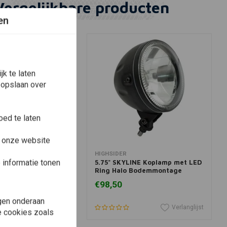
Vergelijkbare producten
en
k te laten
 opslaan over
ed te laten
e onze website
winkelwagen
In winkelwagen
HIGHSIDER
informatie tonen
e Koplamp Bottom
5.75" SKYLINE Koplamp met LED
t
Ring Halo Bodemmontage
Zwart
€98,50
gen onderaan
Verlanglijst
Verlanglijst
le cookies zoals