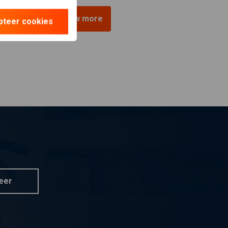
View more
pteer cookies
eer