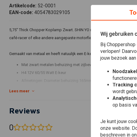
Artikelcode:
52-0001
To
EAN-code:
4054783029105
5,75" Thick Chopper Koplamp Zwart. SHIN YO merk, met stadslicht voor z
Wij gebruiken 
café-racer of elke andere aangepaste motorfiets.
Bij Choppershop 
verlopen! Daarvo
Gemaakt van metaal en heeft natuulijk een E-keur!
jouw bezoek aan
Mat zwart metalen behuizing met zijbevestiging
Noodzakel
H4 12V 60/55 Watt E-keur
functionere
Afmetingen: Diameter behuizing 165mm, totale diepte incl. Bolli
Tracking 
boutgaten + - 75mm
wordt gebru
Lees meer
Analytisc
Kabeltoewijzing:
op basis va
Reviews
Zwart = grond parkeerlicht
Bruin = positief parkeerlicht
Je kunt jouw coo
0
Wit = dimlicht
onze website. Doo
(0 beoordelingen)
beschreven in o
Blauw = grootlicht