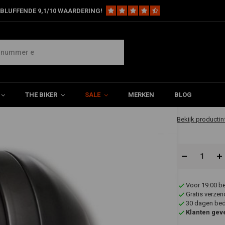
BLUFFENDE 9,1/10 WAARDERING!
t Chopper Koplamp
€69,97
THE BIKER
SALE
MERKEN
BLOG
✔ Verzonden in
Bekijk productin
Voor 19:00 b
Gratis verzen
30 dagen bede
Klanten gev