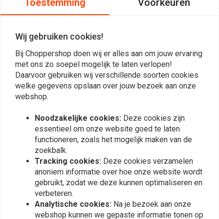
Toestemming
Voorkeuren
4
0
Wij gebruiken cookies!
0
0
Bij Choppershop doen wij er alles aan om jouw ervaring
0
met ons zo soepel mogelijk te laten verlopen!
Daarvoor gebruiken wij verschillende soorten cookies
welke gegevens opslaan over jouw bezoek aan onze
Mark
Mark
webshop.
Mooie teller!!. Maar waar kan ik het
Mooie teller!
Noodzakelijke cookies:
Deze cookies zijn
aansluitschema vinden? Er zat bij mij geen
aansluitschem
essentieel om onze website goed te laten
beschrijving bij.
beschrijving b
functioneren, zoals het mogelijk maken van de
Read more...
Read more...
zoekbalk.
Tracking cookies:
Deze cookies verzamelen
anoniem informatie over hoe onze website wordt
gebruikt, zodat we deze kunnen optimaliseren en
Plaats ook een review
verbeteren.
Analytische cookies:
Na je bezoek aan onze
webshop kunnen we gepaste informatie tonen op