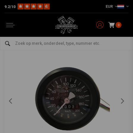
EUR
9.2/10
Home
Multi-fit
Tellers
Mechanisch
60MM BMW Kilometerteller Zwart + 4 Extra Functies
60MM BMW Kilometerteller Zwart + 4 Extra
Functies
0
5/5 (4 reviews)