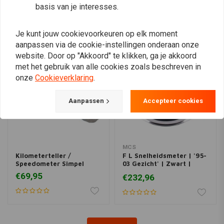
basis van je interesses.
Vergelijkbare producten
Je kunt jouw cookievoorkeuren op elk moment
aanpassen via de cookie-instellingen onderaan onze
website. Door op "Akkoord" te klikken, ga je akkoord
met het gebruik van alle cookies zoals beschreven in
onze
Cookieverklaring
.
Aanpassen
Accepteer cookies
MCS
Kilometerteller /
F L Snelheidsmeter | '95-
Speedometer Simpel
03 Gezicht' | Zwart |
Elektronische Aandrijving
€69,95
€232,96