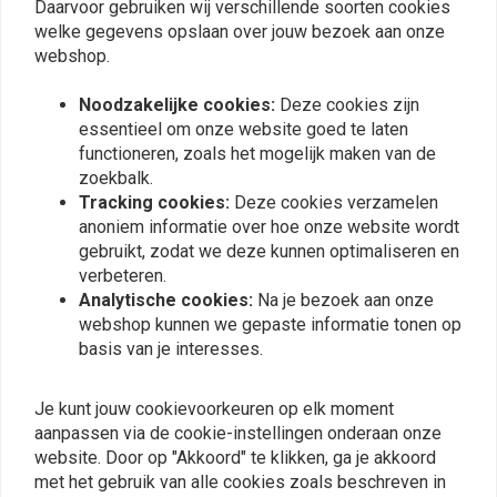
Daarvoor gebruiken wij verschillende soorten cookies
0
welke gegevens opslaan over jouw bezoek aan onze
Een paar woorden over opruwen:
we doen niet aan onze tralies
webshop.
omdat dit het oppervlak vermindert waar het stuur contact maakt met de
risers, waardoor de klemkracht in gevaar komt. Voorraad en aftermarket
Noodzakelijke cookies:
Deze cookies zijn
Plaats ook een review
essentieel om onze website goed te laten
stalen risers die gewoonlijk worden aangetroffen op cruisers en op
functioneren, zoals het mogelijk maken van de
maat gemaakte grote tweelingen hebben een materiedichtheid die 4
zoekbalk.
keer groter is dan aluminium. Deze dichtheid laat niet toe dat het
Tracking cookies:
Deze cookies verzamelen
Vergelijkbare producten
gekartelde materiaal in het stijgbuismateriaal bijt, wat op zijn beurt de
anoniem informatie over hoe onze website wordt
klemkracht nadelig beïnvloedt.
gebruikt, zodat we deze kunnen optimaliseren en
verbeteren.
Analytische cookies:
Na je bezoek aan onze
webshop kunnen we gepaste informatie tonen op
basis van je interesses.
Je kunt jouw cookievoorkeuren op elk moment
aanpassen via de cookie-instellingen onderaan onze
website. Door op "Akkoord" te klikken, ga je akkoord
met het gebruik van alle cookies zoals beschreven in