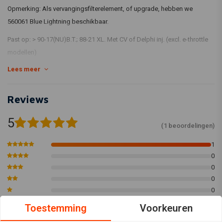
Opmerking: Als vervangingsfilterelement, of upgrade, hebben we
560061 Blue Lightning beschikbaar.
Past op: > 90-17(NU)B.T.; 88-21 XL. Met CV of Delphi inj. (excl. e-throttle
modellen)
Lees meer
Reviews
5
(1 beoordelingen)
1
0
0
0
0
Toestemming
Voorkeuren