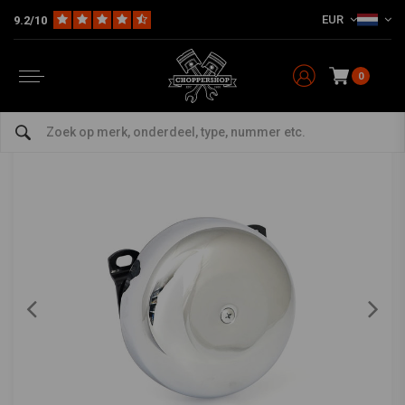
EUR
9.2/10
Home
HD
Inlaat en luchtfilter
7" Rond CV Luchtfilter- Chroom
MCS
-
bekijk alles van MCS
0
7" Rond CV Luchtfilter- Chroom
5/5 (1 reviews)