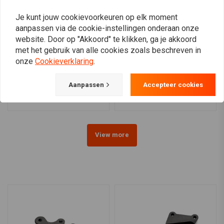
Je kunt jouw cookievoorkeuren op elk moment
aanpassen via de cookie-instellingen onderaan onze
website. Door op "Akkoord" te klikken, ga je akkoord
met het gebruik van alle cookies zoals beschreven in
K&N
MCS
onze
Cookieverklaring
.
Luchtfilter voor Harley
7" Rond CV Luchtfilter -
Davidson S&S B/D
Zwart
€79,06
€108,24
Aanpassen
Accepteer cookies
View more