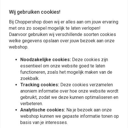
Sören Lund
Sören Lun
Only A+
Only A+
Wij gebruiken cookies!
Bij Choppershop doen wij er alles aan om jouw ervaring
met ons zo soepel mogelijk te laten verlopen!
Daarvoor gebruiken wij verschillende soorten cookies
welke gegevens opslaan over jouw bezoek aan onze
webshop.
Plaats ook een review
Noodzakelijke cookies:
Deze cookies zijn
essentieel om onze website goed te laten
functioneren, zoals het mogelijk maken van de
zoekbalk.
Vergelijkbare producten
Tracking cookies:
Deze cookies verzamelen
anoniem informatie over hoe onze website wordt
gebruikt, zodat we deze kunnen optimaliseren en
verbeteren.
Analytische cookies:
Na je bezoek aan onze
webshop kunnen we gepaste informatie tonen op
basis van je interesses.