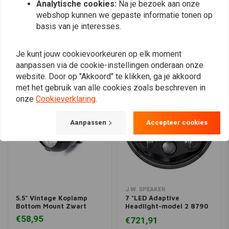
Analytische cookies:
Na je bezoek aan onze
Plaats ook een review
webshop kunnen we gepaste informatie tonen op
basis van je interesses.
Vergelijkbare producten
Je kunt jouw cookievoorkeuren op elk moment
aanpassen via de cookie-instellingen onderaan onze
website. Door op "Akkoord" te klikken, ga je akkoord
met het gebruik van alle cookies zoals beschreven in
onze
Cookieverklaring
.
Aanpassen
Accepteer cookies
J.W. SPEAKER
5.5" Vintage Koplamp
7 "LED Adaptive
Bottom Mount Zwart
Headlight-model 2 8790
Zwart
€58,95
€721,91