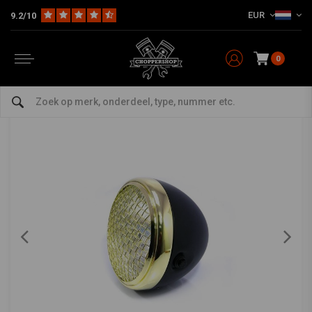
EUR
9.2/10
Home
Multi-fit
Verlichting
Koplampen
7" Scrambler Koplamp Brass & Black Extra Groot
7" Scrambler Koplamp Brass & Black Extra
Groot
0
0/5 (0 reviews)