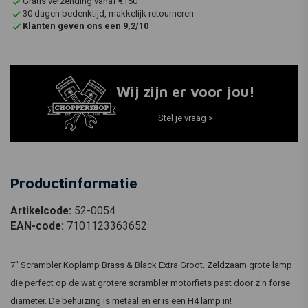
Gratis verzending vanaf €150
30 dagen bedenktijd, makkelijk retourneren
Klanten geven ons een 9,2/10
Wij zijn er voor jou!
Stel je vraag >
Productinformatie
Artikelcode:
52-0054
EAN-code:
7101123363652
7" Scrambler Koplamp Brass & Black Extra Groot. Zeldzaam grote lamp
die perfect op de wat grotere scrambler motorfiets past door z'n forse
diameter. De behuizing is metaal en er is een H4 lamp in!