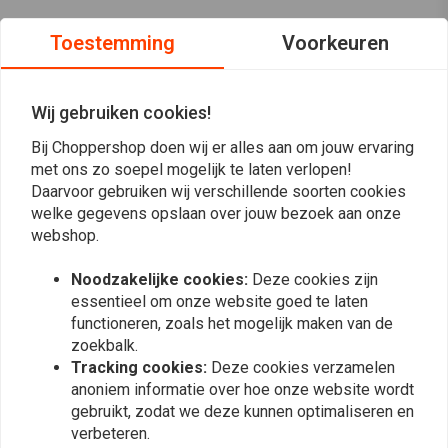
Steel de show met deze stoere koplamp.
Toestemming
Voorkeuren
Specificatie:
Volledig metalen koplampbehuizing en bezel
Wij gebruiken cookies!
12V 55W
Lees meer
Bij Choppershop doen wij er alles aan om jouw ervaring
Kleurtemperatuur: 5000K
met ons zo soepel mogelijk te laten verlopen!
Volledig afgedichte balk / standaard H4-stekker
Daarvoor gebruiken wij verschillende soorten cookies
Reviews
Zijmontage
welke gegevens opslaan over jouw bezoek aan onze
Functie 1: led dimlicht / Functie 2: led grootlicht
webshop.
0
(0 beoordelingen)
Functie 3: led-zijde / parkeerlicht
Noodzakelijke cookies:
Deze cookies zijn
Voor afmetingen zie foto's
0
essentieel om onze website goed te laten
Deze koplamp heeft geen e-markering
0
functioneren, zoals het mogelijk maken van de
0
zoekbalk.
0
Tracking cookies:
Deze cookies verzamelen
0
anoniem informatie over hoe onze website wordt
gebruikt, zodat we deze kunnen optimaliseren en
verbeteren.