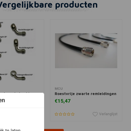
Vergelijkbare producten
View more
View more
MCU
lecteer de hoek)
Roestvrije zwarte remleidingen
en
€15,47
Verlanglijst
Verlanglijst
k te laten