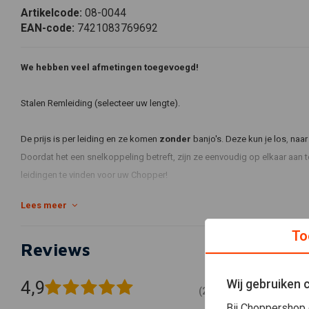
Artikelcode:
08-0044
EAN-code:
7421083769692
We hebben veel afmetingen toegevoegd!
Stalen Remleiding (selecteer uw lengte).
De prijs is per leiding en ze komen
zonder
banjo's. Deze kun je los, naar
Doordat het een snelkoppeling betreft, zijn ze eenvoudig op elkaar aan t
leidingen te vinden voor uw Chopper!
Lees meer
Remleiding is reeds voorzien van geperste lekvrije snelkoppelingen.
Materiaal RVS met blanke beschermhuls.
To
Reviews
Het kan soms voorkomen dat de beschermhuls licht gele vlekjes heeft of d
Wij gebruiken 
4,9
(24 beoordelingen)
Bij Choppershop 