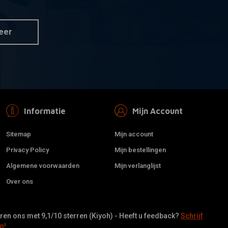
 Connector /
Rempomp Universeel Chrome
 aan winkelwagen
Toevoegen aan winkelwagen
snippel
€21,93
eer
Informatie
Mijn Account
Sitemap
Mijn account
Privacy Policy
Mijn bestellingen
Algemene voorwaarden
Mijn verlanglijst
Over ons
niverseel Zwart
 aan winkelwagen
en ons met 9,1/10 sterren (Kiyoh) - Heeft u feedback?
Schrijf
g!