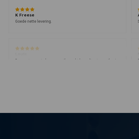
K Freese
Goede nette levering.
Louis
De eerste was te lang maar ik mocht hem direct omruilen in
Groningen en past perfect klasse geregeld bedankt !
Hendrick B.
Zoals het moet!