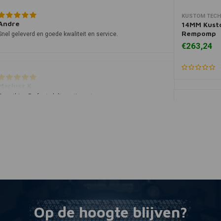
KUSTOM TEC
Toevoegen
Andre
14MM Kust
Rempomp
Snel geleverd en goede kwaliteit en service.
€263,24
Mariusz K.
Everything Perfect, delivery time etc..
Hendrick B.
Zoals het moet!
Op de hoogte blijven?