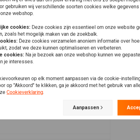
or gebruiken wij verschillende soorten cookies welke gegevens
 onze webshop.
ijke cookies:
Deze cookies zijn essentieel om onze website go
n, zoals het mogelijk maken van de zoekbalk.
cookies:
Deze cookies verzamelen anoniem informatie over ho
ikt, zodat we deze kunnen optimaliseren en verbeteren.
he cookies:
Na je bezoek aan onze webshop kunnen we gepaste 
n je interesses.
rob kleijne
zeer goed
kievoorkeuren op elk moment aanpassen via de cookie-instellin
r op "Akkoord" te klikken, ga je akkoord met het gebruik van al
nze
Cookieverklaring
.
Nico paas
Aanpassen
Acce
Het zijn goede remleidingen en een snelle levering en goede
service