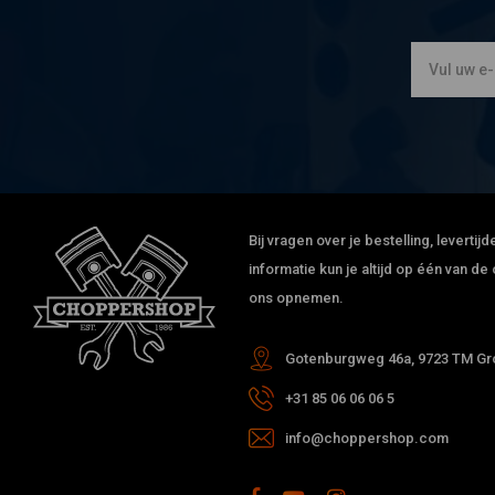
HELENA S.
Its perfect!!!
Stefan
Van week binnen gekregen, gister geïnstalleerd: mooi spul!
Bij vragen over je bestelling, leverti
informatie kun je altijd op één van 
ons opnemen.
Rob K.
ze zijn goed ik had de fout gemaakt dat ik dacht op de foto
Gotenburgweg 46a, 9723 TM Gro
dat die nosels er bij zaten toen mest ik ze als nog bij
+31 85 06 06 06 5
bestelen
info@choppershop.com