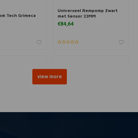
H
Universeel Rempomp Zwart
 aan winkelwagen
Meer informatie
om Tech Grimeca
met Sensor 22MM
€84,64
view more