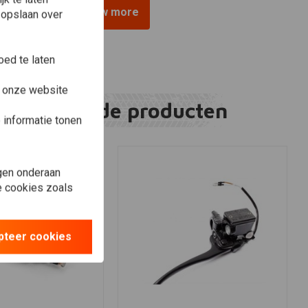
View more
 opslaan over
ed te laten
e onze website
Gerelateerde producten
informatie tonen
gen onderaan
le cookies zoals
pteer cookies