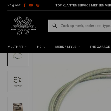
Volg ons:
TOP KLANTENSERVICE MET EEN VER
Home
HD
Harley onderhoud
Remdelen
Kabel / Leidinge
Stalen Remleiding (Selecteer Lengte)
5/5 (24 reviews)
MULTI-FIT
HD
MERK / STYLE
THE GARAGE