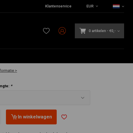
Klantenservice
EUR
0 artikelen
-
€0,-
aar
formatie >
engte:
*
In winkelwagen