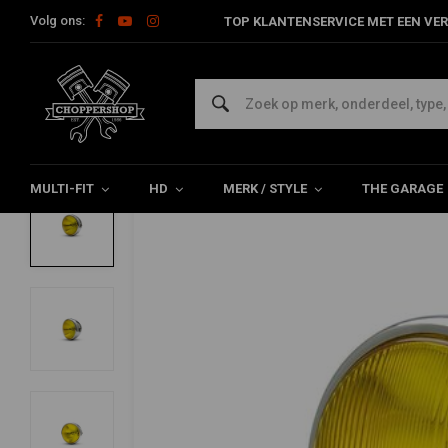
Volg ons:
TOP KLANTENSERVICE MET EEN VER
Home
Multi-fit
Verlichting
Koplampen
7" Bobber koplamp
7" Bobber koplamp Chrome - gele lens
0/5 (0 reviews)
MULTI-FIT
HD
MERK / STYLE
THE GARAGE