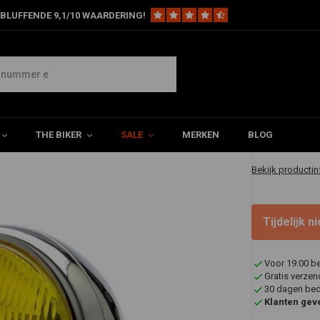
BLUFFENDE 9,1/10 WAARDERING!
 Chrome - gele lens
€69,95
THE BIKER
SALE
MERKEN
BLOG
✔ Geleverd in 
Bekijk productin
Tijdelijk 
Voor 19:00 b
Gratis verzen
30 dagen bede
Klanten gev