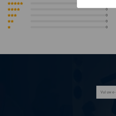
0
Functie 2: grootlicht
0
Kleur behuizing: Chrome
0
Afmetingen - Zie Foto's
0
0