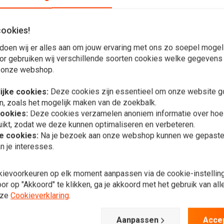
cookies!
doen wij er alles aan om jouw ervaring met ons zo soepel mogelij
or gebruiken wij verschillende soorten cookies welke gegevens
e, halfafgewerkte koplamp, halogeenlamp en een volledig
 onze webshop.
 zijn naar een kwaliteitsproduct.
ijke cookies:
Deze cookies zijn essentieel om onze website go
t Bikes, Harley Davidsons, Streetfighters, Trikes, Choppers,
n, zoals het mogelijk maken van de zoekbalk.
cookies:
Deze cookies verzamelen anoniem informatie over ho
ikt, zodat we deze kunnen optimaliseren en verbeteren.
he cookies:
Na je bezoek aan onze webshop kunnen we gepaste 
n je interesses.
In 
4.75" Chopp
Style" Black
kievoorkeuren op elk moment aanpassen via de cookie-instellin
€53,95
r op "Akkoord" te klikken, ga je akkoord met het gebruik van al
nze
Cookieverklaring
.
Plaats ook een review
Aanpassen
Acce