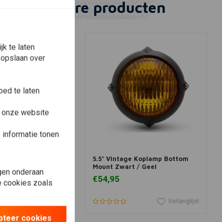
Vergelijkbare producten
k te laten
 opslaan over
ed te laten
e onze website
informatie tonen
winkelwagen
In winkelwagen
er Koplamp "Bates
5.5" Vintage Koplamp Bottom
 & Yellow
Mount Zwart / Geel
gen onderaan
€54,95
le cookies zoals
Verlanglijst
Verlanglijst
pteer cookies