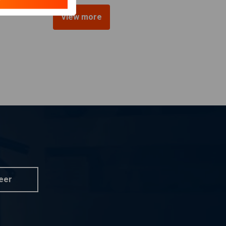
View more
eer