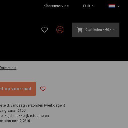
Klantenservice
EUR
0 artikelen
-
€0,-
20-30 werkdagen
formatie >
niet op voorraad
esteld, vandaag verzonden (werkdagen)
ding vanaf €150
nktijd, makkelijk retourneren
en ons een 9,2/10