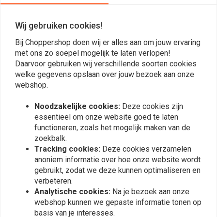
81-88 BT Shovel en Evo
Wij gebruiken cookies!
Reviews
Bij Choppershop doen wij er alles aan om jouw ervaring
met ons zo soepel mogelijk te laten verlopen!
0
Daarvoor gebruiken wij verschillende soorten cookies
(0 beoordelingen)
welke gegevens opslaan over jouw bezoek aan onze
0
webshop.
0
Noodzakelijke cookies:
Deze cookies zijn
0
essentieel om onze website goed te laten
0
functioneren, zoals het mogelijk maken van de
0
zoekbalk.
Tracking cookies:
Deze cookies verzamelen
anoniem informatie over hoe onze website wordt
Plaats ook een review
gebruikt, zodat we deze kunnen optimaliseren en
verbeteren.
Analytische cookies:
Na je bezoek aan onze
webshop kunnen we gepaste informatie tonen op
Vergelijkbare producten
basis van je interesses.