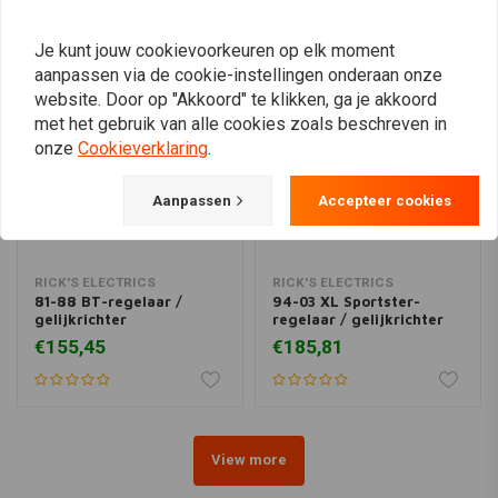
Je kunt jouw cookievoorkeuren op elk moment
aanpassen via de cookie-instellingen onderaan onze
website. Door op "Akkoord" te klikken, ga je akkoord
met het gebruik van alle cookies zoals beschreven in
onze
Cookieverklaring
.
Aanpassen
Accepteer cookies
RICK'S ELECTRICS
RICK'S ELECTRICS
81-88 BT-regelaar /
94-03 XL Sportster-
gelijkrichter
regelaar / gelijkrichter
€155,45
€185,81
View more