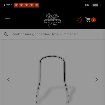
EUR
9.2/10
Home
Multi-fit
Beugels & Sissy Bars
Sissy Bars
9/16" Round-type Sissy Bar Chrome Universeel (verschillende maten)
9/16" Round-type Sissy Bar Chrome Universeel
(verschillende maten)
0
0/5 (0 reviews)