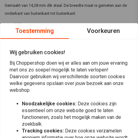
Gemaakt van 14,28 mm dik staal. De breedte maat is gemeten aan de
onderkant van buitenkant tot buitenkant.
Beschikbare maten:
Toestemming
Voorkeuren
- 6.75" breed x 10.2" hoog (In cm: 17,14 x 25,90)
- 8.75" breed x 5.5" hoog (In cm: 22.22 x 13.97)
Wij gebruiken cookies!
- 8.75" breed x 10.4"hoog (In cm: 22.22 x 26.42)
Lees meer
Bij Choppershop doen wij er alles aan om jouw ervaring
- 8.75" breed x 15" hoog (In cm: 22.22 x 38.1)
met ons zo soepel mogelijk te laten verlopen!
Daarvoor gebruiken wij verschillende soorten cookies
Reviews
welke gegevens opslaan over jouw bezoek aan onze
webshop.
0
(0 beoordelingen)
Noodzakelijke cookies:
Deze cookies zijn
0
essentieel om onze website goed te laten
0
functioneren, zoals het mogelijk maken van de
0
zoekbalk.
0
Tracking cookies:
Deze cookies verzamelen
0
anoniem informatie over hoe onze website wordt