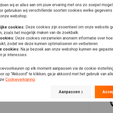
Plaats ook een review
doen wij er alles aan om jouw ervaring met ons zo soepel mogelij
uw Burly Brand stuur te monteren? Dan is dit wat je zoekt!
or gebruiken wij verschillende soorten cookies welke gegevens
en uitsparingen waardoor je de gehele bekabeling op een
 onze webshop.
ijke cookies:
Deze cookies zijn essentieel om onze website go
n, zoals het mogelijk maken van de zoekbalk.
 Waarschijnlijk kunnen wij hem wel gewoon krijgen.
cookies:
Deze cookies verzamelen anoniem informatie over ho
ikt, zodat we deze kunnen optimaliseren en verbeteren.
s uit zien.
he cookies:
Na je bezoek aan onze webshop kunnen we gepaste 
n je interesses.
kievoorkeuren op elk moment aanpassen via de cookie-instellin
r op "Akkoord" te klikken, ga je akkoord met het gebruik van al
nze
Cookieverklaring
.
Aanpassen
Acce