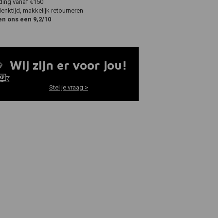
ding vanaf €150
nktijd, makkelijk retourneren
en ons een 9,2/10
Wij zijn er voor jou!
Stel je vraag >