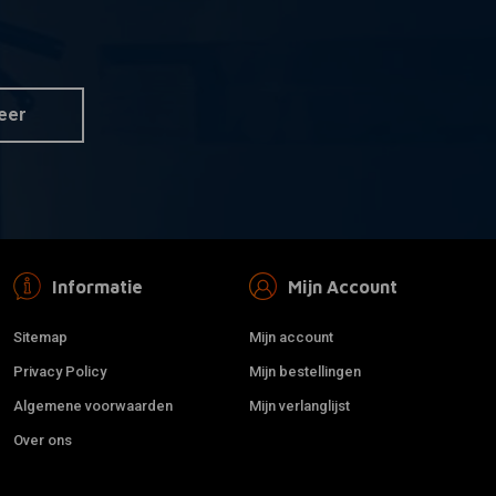
r informatie
rilla Ape Hanger 1-
 Zwart H-D 82-19
eer
Informatie
Mijn Account
Sitemap
Mijn account
Privacy Policy
Mijn bestellingen
Algemene voorwaarden
Mijn verlanglijst
Over ons