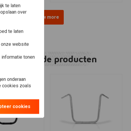
k te laten
 opslaan over
View more
ed te laten
e onze website
Gerelateerde producten
informatie tonen
gen onderaan
le cookies zoals
pteer cookies