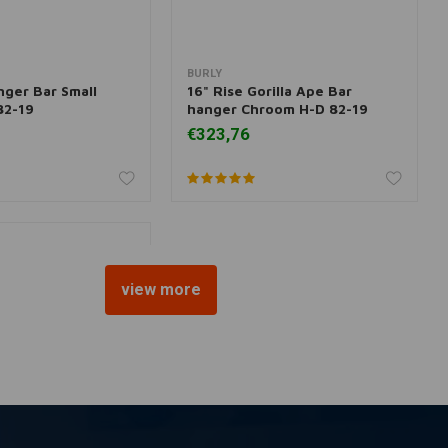
BURLY
 aan winkelwagen
Toevoegen aan winkelwagen
nger Bar Small
16" Rise Gorilla Ape Bar
82-19
hanger Chroom H-D 82-19
€323,76
view more