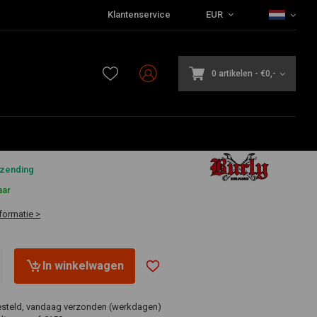
Klantenservice
EUR
0 artikelen
-
€0,-
5
rzending
aar
formatie >
In winkelwagen
esteld, vandaag verzonden (werkdagen)