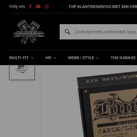
Volg ons:
TOP KLANTENSERVICE MET EEN VER
Home
HD
Harley onderhoud
Leidingen en & Kabels
Kabe
BURLY
96-05 Dyna 16" Ape Hanger kabel/leiding 
0/5 (0 reviews)
MULTI-FIT
HD
MERK / STYLE
THE GARAGE