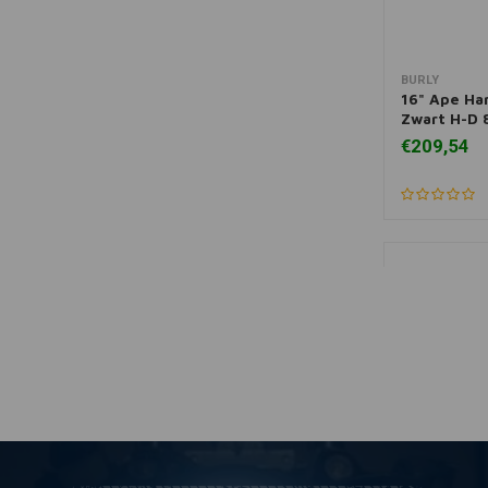
BURLY
Toevoegen
16" Ape Ha
Zwart H-D 
€209,54