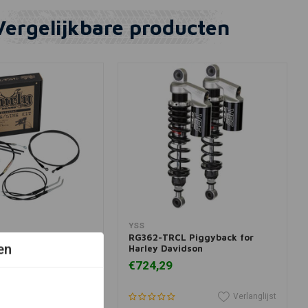
Vergelijkbare producten
winkelwagen
View more
YSS
14" Ape Hanger
RG362-TRCL Piggyback for
en
ng set
Harley Davidson
€724,29
Verlanglijst
Verlanglijst