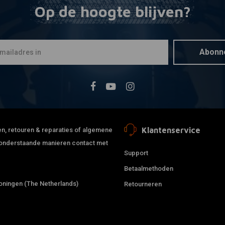
Op de hoogte blijven?
BURLY
Mee
16" Rise Go
1/4" Stuur
€323,76
Abonn
Klantenservice
jden, retouren & reparaties of algemene
de onderstaande manieren contact met
Support
Betaalmethoden
ningen (The Netherlands)
Retourneren