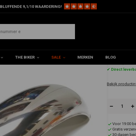
BLUFFENDE 9,1/10 WAARDERING!
" Achterspatbord Type 4
THE BIKER
SALE
MERKEN
BLOG
€54,95
✔ Direct leverb
Bekijk productin
Voor 19:00 b
Gratis verzen
30 dagen bede