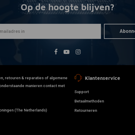
Op de hoogte blijven?
MCU
Mee
Hardtail 1
- Zwart
€99,95
Abonn
Klantenservice
jden, retouren & reparaties of algemene
de onderstaande manieren contact met
Support
Betaalmethoden
ningen (The Netherlands)
Retourneren