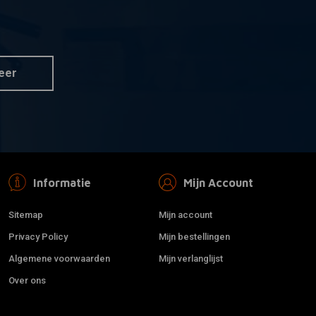
MCU
r informatie
Meer informatie
80 MM Fender Steel
140MM stalen spatbord 18/19
Inch
€84,94
eer
Informatie
Mijn Account
Sitemap
Mijn account
Privacy Policy
Mijn bestellingen
Algemene voorwaarden
Mijn verlanglijst
Over ons