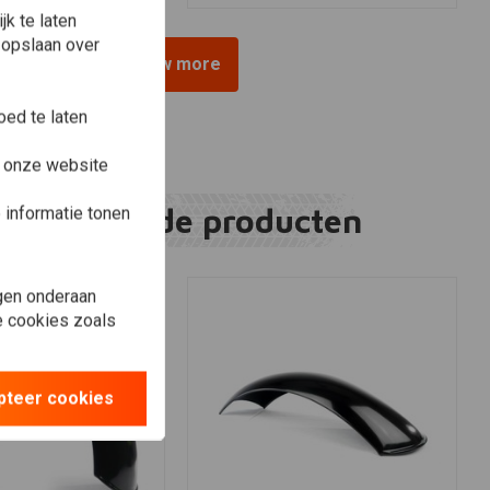
k te laten
 opslaan over
View more
ed te laten
e onze website
Gerelateerde producten
informatie tonen
gen onderaan
le cookies zoals
pteer cookies