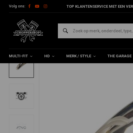
Volg ons:
TOP KLANTENSERVICE MET EEN VER
Home
Multi-fit
Spatborden
Achterspatbord
133MMx17/18
MCU
133MMx17/18" Achterspatbord Type 4
5/5 (7 reviews)
MULTI-FIT
HD
MERK / STYLE
THE GARAGE