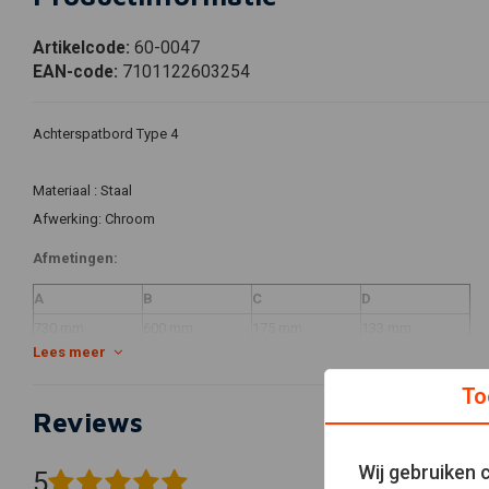
Artikelcode:
60-0047
EAN-code:
7101122603254
Achterspatbord Type 4
Materiaal : Staal
Afwerking: Chroom
Afmetingen:
A
B
C
D
730 mm
600 mm
175 mm
133 mm
Lees meer
Let op :Onze spatborden zijn gemaakt van staal het kan zijn dat de zwa
To
de zwarte nog wel te spuiten het is puur een grondlaag.
Reviews
Wij gebruiken 
5
(7 beoordelingen)