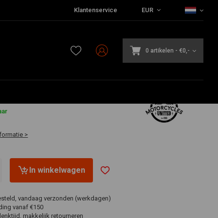
Klantenservice
EUR
0 artikelen
-
€0,-
aar
formatie >
In winkelwagen
esteld, vandaag verzonden (werkdagen)
ding vanaf €150
nktijd, makkelijk retourneren