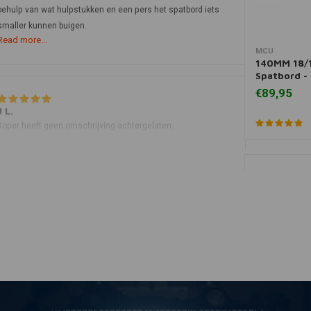
behulp van wat hulpstukken en een pers het spatbord iets
smaller kunnen buigen.
Read more...
MCU
Mee
140MM 18/1
Spatbord -
€89,95
J L.
Koper heeft geen omschrijving achtergelaten.
Manfred P.
Top!