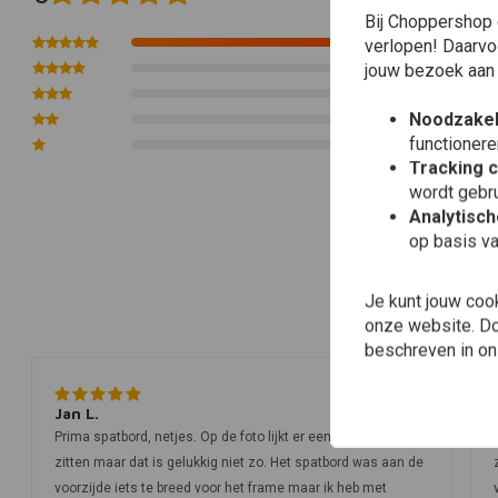
Bij Choppershop 
7
verlopen! Daarvo
0
jouw bezoek aan
0
Noodzakel
0
functionere
0
Tracking 
wordt gebru
Analytisc
op basis va
Je kunt jouw coo
onze website. Doo
beschreven in o
Jan L.
Prima spatbord, netjes. Op de foto lijkt er een "petje" aan te
zitten maar dat is gelukkig niet zo. Het spatbord was aan de
voorzijde iets te breed voor het frame maar ik heb met