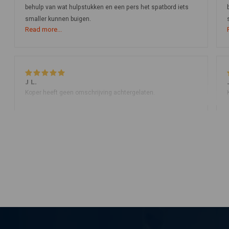
behulp van wat hulpstukken en een pers het spatbord iets
smaller kunnen buigen.
Read more...
J L.
Koper heeft geen omschrijving achtergelaten.
charles c.
good quality and arrived promptly but I ordered the wrong
size so I am sending it back to exchange. This was done
before with another product and I promptly received the
replacement piece . Polite efficient quality items fair prices
.Highly recommended
Read more...