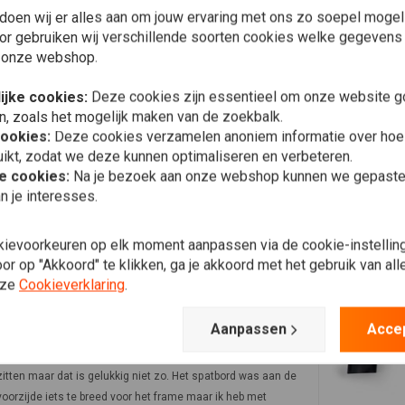
Plaats ook een review
doen wij er alles aan om jouw ervaring met ons zo soepel mogelij
or gebruiken wij verschillende soorten cookies welke gegevens
 onze webshop.
ijke cookies:
Deze cookies zijn essentieel om onze website go
n, zoals het mogelijk maken van de zoekbalk.
cookies:
Deze cookies verzamelen anoniem informatie over ho
ikt, zodat we deze kunnen optimaliseren en verbeteren.
he cookies:
Na je bezoek aan onze webshop kunnen we gepaste 
n je interesses.
Eduard F.
Erg mooi afgewerkt en voor mij direct toepasbaar. Mooi
chroom ook. Top prijs/kwaliteit verhouding.
kievoorkeuren op elk moment aanpassen via de cookie-instellin
r op "Akkoord" te klikken, ga je akkoord met het gebruik van al
nze
Cookieverklaring
.
Aanpassen
Acce
Jan L.
Prima spatbord, netjes. Op de foto lijkt er een "petje" aan te
zitten maar dat is gelukkig niet zo. Het spatbord was aan de
voorzijde iets te breed voor het frame maar ik heb met