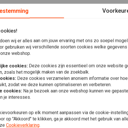
estemming
Voorkeur
cookies!
rd; roestvrij; zwarte alu drager; links rechts; 11,8 '' /
doen wij er alles aan om jouw ervaring met ons zo soepel mogelij
orde montagegaten; 3,25 "boutcirkel montagegaten Past op
or gebruiken wij verschillende soorten cookies welke gegevens
 onze webshop.
ijke cookies:
Deze cookies zijn essentieel om onze website go
n, zoals het mogelijk maken van de zoekbalk.
cookies:
Deze cookies verzamelen anoniem informatie over ho
ikt, zodat we deze kunnen optimaliseren en verbeteren.
Plaats ook een review
he cookies:
Na je bezoek aan onze webshop kunnen we gepaste 
In 
MOTO MAST
n je interesses.
Adrian voor
& rechts: 8
(excl. XL120
€201,62
kievoorkeuren op elk moment aanpassen via de cookie-instellin
r op "Akkoord" te klikken, ga je akkoord met het gebruik van al
nze
Cookieverklaring
.