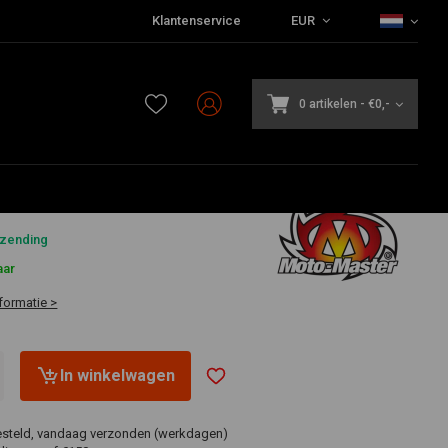
Klantenservice
EUR
t dubbele schijf
jf
0 artikelen
-
€0,-
3
rzending
aar
formatie >
In winkelwagen
esteld, vandaag verzonden (werkdagen)