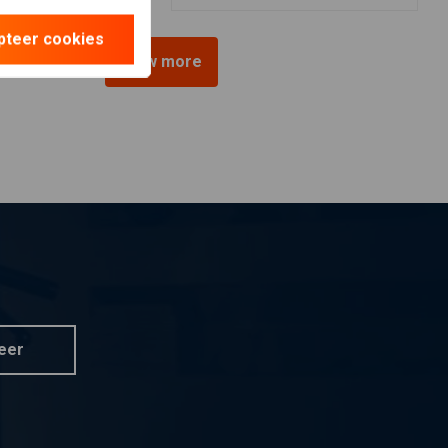
pteer cookies
View more
eer