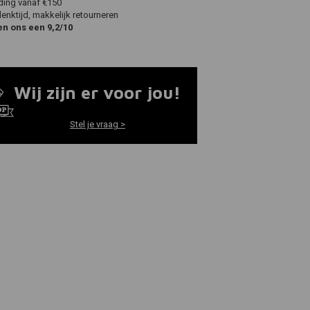
ding vanaf €150
nktijd, makkelijk retourneren
en ons een 9,2/10
Wij zijn er voor jou!
Stel je vraag >