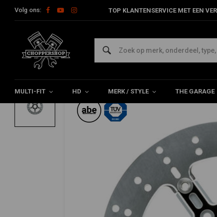
Volg ons:
TOP KLANTENSERVICE MET EEN VER
Home
HD
Harley onderhoud
Remdelen
Voorremschijf
MOTO MASTER
Adrian 5-spaaks zwevende remschijf voor 
0/5 (0 reviews)
MULTI-FIT
HD
MERK / STYLE
THE GARAGE