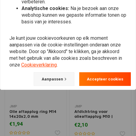
verbeteren.
olieaftapplug bij elke olieverversing te vervangen. Controleer vóór
Analytische cookies:
Na je bezoek aan onze
installatie altijd de juiste maat en specificaties voor uw motor.
webshop kunnen we gepaste informatie tonen op
basis van je interesses.
Compleet assortiment oliefilters
Vergelijkbare producten
beschikbaar
Je kunt jouw cookievoorkeuren op elk moment
Naast afdichtringen voor de olieaftapplug bieden we een compleet
aanpassen via de cookie-instellingen onderaan onze
assortiment oliefilters voor motorfietsen, scooters en andere motoren.
website. Door op "Akkoord" te klikken, ga je akkoord
Ons assortiment omvat filters voor een breed scala aan merken en
met het gebruik van alle cookies zoals beschreven in
onze
Cookieverklaring
.
modellen, waardoor u gemakkelijk alle benodigde onderdelen op één
plek kunt bestellen.
Aanpassen
Accepteer cookies
Combineer deze afdichtring voor de olieaftapplug met het juiste oliefilter
voor een complete en betrouwbare olieverversing.
JMP
JMP
Olie aftapplug ring M14
Afdichtring voor
14x20x2,0 mm
olieaftapplug M10 |
10x16x1,5 mm
€1,94
€2,10