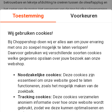
betrouwbare en lekvrije afdichting te creëren tussen de olieaftapplug en
het carter van de motor. Het vervangen van de ring bij elke olieverversing
Toestemming
Voorkeuren
helpt olielekkages te voorkomen en zorgt voor een goede
aanhaalmoment van de aftapplug.
Lees meer
Deze afdichtingsring is geschikt voor motorfietsen, scooters en andere
Wij gebruiken cookies!
motoren met een M8-olieaftapplug. Gemaakt van duurzaam materiaal, is
Bij Choppershop doen wij er alles aan om jouw ervaring
Reviews
hij ideaal voor zowel professioneel gebruik in werkplaatsen als voor
met ons zo soepel mogelijk te laten verlopen!
routineonderhoud.
Daarvoor gebruiken wij verschillende soorten cookies
0
(0 beoordelingen)
welke gegevens opslaan over jouw bezoek aan onze
Schroefdraadmaat: M8
webshop.
0
Afmetingen: 8 × 12 × 1,5 mm
0
Noodzakelijke cookies:
Deze cookies zijn
Zorgt voor een veilige, oliedichte afdichting.
0
essentieel om onze website goed te laten
0
functioneren, zoals het mogelijk maken van de
Voorkomt olielekkages na olieverversingen
0
zoekbalk.
Geschikt voor regelmatig onderhoud en servicebeurten.
Tracking cookies:
Deze cookies verzamelen
anoniem informatie over hoe onze website wordt
Aanbevolen gebruik
gebruikt, zodat we deze kunnen optimaliseren en
Voor een optimale afdichting wordt aanbevolen de afdichtring van de
Plaats ook een review