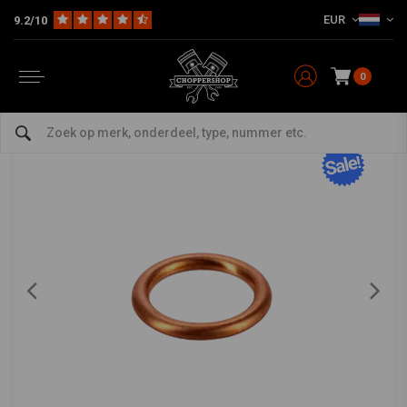
EUR
9.2/10
Home
HD
Harley onderhoud
Pakkingen
Universeel
Carterstop olie aftap ring M8 | 8x12x1,5 mm
Carterstop olie aftap ring M8 | 8x12x1,5 mm
0
0/5 (0 reviews)