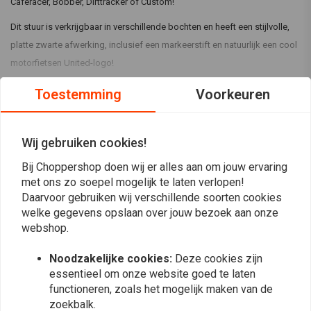
Caferacer, Bobber, Dirttracker of Custom!
Dit stuur is verkrijgbaar in verschillende bochten en heeft een stijlvolle,
platte zwarte afwerking, inclusief een markeerstift en natuurlijk een cool
motorfietsen United-logo!
Diameter
Materiaal
A
B
Toestemming
Voorkeuren
Lees meer
22,2 mm
Aluminium 6061
730 mm
270
Bekijk de afbeeldingen voor de metingen *
Reviews
Wij gebruiken cookies!
Bij Choppershop doen wij er alles aan om jouw ervaring
5
(1 beoordelingen)
met ons zo soepel mogelijk te laten verlopen!
Daarvoor gebruiken wij verschillende soorten cookies
1
welke gegevens opslaan over jouw bezoek aan onze
0
webshop.
0
0
Noodzakelijke cookies:
Deze cookies zijn
0
essentieel om onze website goed te laten
functioneren, zoals het mogelijk maken van de
zoekbalk.