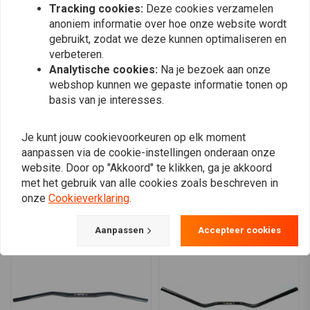
Tracking cookies:
Deze cookies verzamelen
leon Heuts
leon Heut
anoniem informatie over hoe onze website wordt
heb stuur op een café racer gezet is lekker
heb stuur op 
gebruikt, zodat we deze kunnen optimaliseren en
breed en zit relaxts fijn stuur
breed en zit r
verbeteren.
Analytische cookies:
Na je bezoek aan onze
webshop kunnen we gepaste informatie tonen op
basis van je interesses.
Je kunt jouw cookievoorkeuren op elk moment
Plaats ook een review
aanpassen via de cookie-instellingen onderaan onze
website. Door op "Akkoord" te klikken, ga je akkoord
met het gebruik van alle cookies zoals beschreven in
onze
Cookieverklaring
.
Vergelijkbare producten
Aanpassen
Accepteer cookies