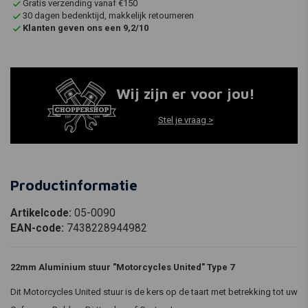
Gratis verzending vanaf €150
30 dagen bedenktijd, makkelijk retourneren
Klanten geven ons een 9,2/10
Wij zijn er voor jou!
Stel je vraag >
Productinformatie
Artikelcode:
05-0090
EAN-code:
7438228944982
22mm Aluminium stuur "Motorcycles United" Type 7
Dit Motorcycles United stuur is de kers op de taart met betrekking tot uw