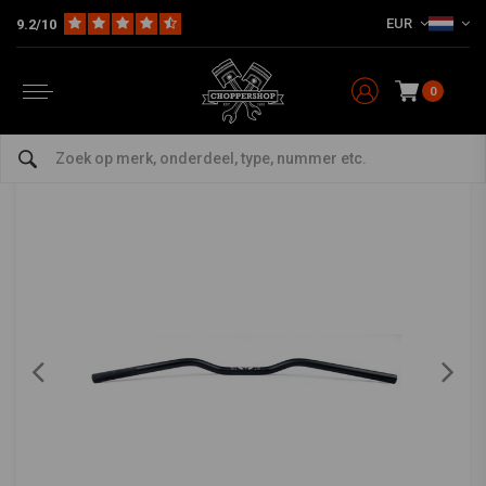
EUR
9.2/10
Home
Multi-fit
Stuur & Toebehoor
Sturen
22mm Aluminium stuur Type 7
MCU
-
bekijk alles van MCU
0
22mm Aluminium stuur Type 7
5/5 (1 reviews)