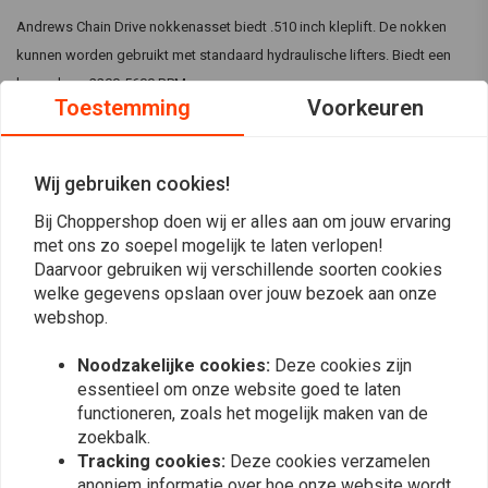
Andrews Chain Drive nokkenasset biedt .510 inch kleplift. De nokken
kunnen worden gebruikt met standaard hydraulische lifters. Biedt een
koppel van 2200-5600 RPM.
Toestemming
Voorkeuren
Specificaties:
.510 inch kleplift
Wij gebruiken cookies!
Soepel stationair, hoog koppel (2200-5600 RPM) 9,0 tot 9,5 CR
Lees meer
Set omvat:
Bij Choppershop doen wij er alles aan om jouw ervaring
met ons zo soepel mogelijk te laten verlopen!
Twee kettingaangedreven nokkenassen
Reviews
Daarvoor gebruiken wij verschillende soorten cookies
Opmerking:
Een installatiekit voor de nokkenaandrijving
welke gegevens opslaan over jouw bezoek aan onze
met een pakking voor het tandwieldeksel, noklagers en
webshop.
0
(0 beoordelingen)
borgring kan apart worden besteld als S&S 503593.
Noodzakelijke cookies:
Deze cookies zijn
Kenmerken:
0
essentieel om onze website goed te laten
0
Hete straatnokken voor 88 tot 95 inch. 80+ achterwiel PK mogelijk
functioneren, zoals het mogelijk maken van de
0
zoekbalk.
met goed afgestelde 88 inch, meer met 95 inch.
0
Tracking cookies:
Deze cookies verzamelen
Werkt prima met standaard veren
0
anoniem informatie over hoe onze website wordt