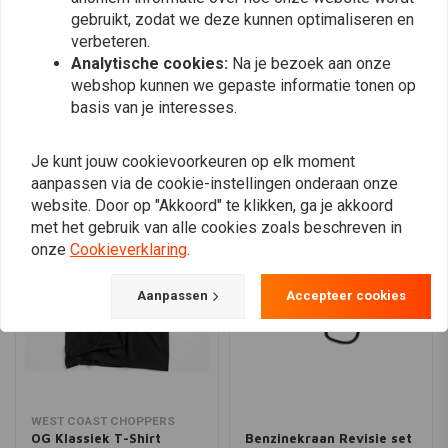
Compatibiliteit:
99-06 Twin Cam (excl. 2006 Dyna) (NU)
gebruikt, zodat we deze kunnen optimaliseren en
verbeteren.
Opmerking:
Analytische cookies:
Na je bezoek aan onze
Plaats ook een review
webshop kunnen we gepaste informatie tonen op
Eigenaars van 1999 Twin Cams moeten apart het gespleten 00-06
basis van je interesses.
aandrijftandwiel kopen (503575 Andrews).
00-06 modellen kunnen het standaard 34 tands aandrijftandwiel
Vergelijkbare producten
Je kunt jouw cookievoorkeuren op elk moment
opnieuw gebruiken.
aanpassen via de cookie-instellingen onderaan onze
Bij gebruik van 99-06-nokken met kettingaandrijving voor
website. Door op "Akkoord" te klikken, ga je akkoord
toepassingen met een hogere lift wordt aanbevolen om te
met het gebruik van alle cookies zoals beschreven in
upgraden naar tandwielaandrijving of om te schakelen naar de
onze
Cookieverklaring
.
hydraulische kettingspanners voor 06-up.
Aanpassen
Accepteer cookies
WEST COAST CHOPPERS
OG Klassiek T-Shirt
Benzinekraan Revisie set