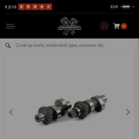
EUR
9.2/10
Home
Kettingaangedreven Nokkenasset TW37B/.510in
ANDREWS
-
bekijk alles van Andrews
0
Kettingaangedreven Nokkenasset
TW37B/.510in
0/5 (0 reviews)