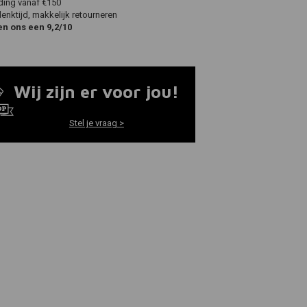
ding vanaf €150
nktijd, makkelijk retourneren
en ons een 9,2/10
Wij zijn er voor jou!
Stel je vraag >