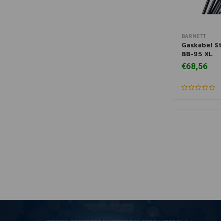
BARNETT
Toevoegen
Gaskabel St
88-95 XL
€68,56