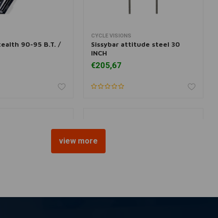
CYCLE VISIONS
 aan winkelwagen
Meer informatie
ealth 90-95 B.T. /
Sissybar attitude steel 30
INCH
€205,67
view more