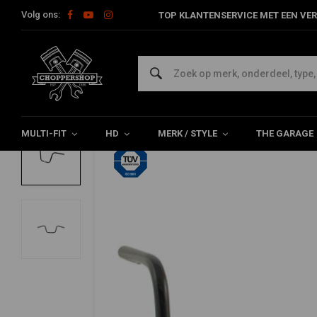
Volg ons:
TOP KLANTENSERVICE MET EEN VER
Home
Multi-fit
Stuur & Toebehoor
Sturen
Ape Hanger stu
FEHLING
Ape Hanger stuur 1 inch / 25,4 mm Chro
0/5 (0 reviews)
MULTI-FIT
HD
MERK / STYLE
THE GARAGE