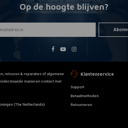
Op de hoogte blijven?
Achterspat
Toevoegen
Sportster 
€113,39
Abonn
Klantenservice
jden, retouren & reparaties of algemene
de onderstaande manieren contact met
Support
Betaalmethoden
ningen (The Netherlands)
Retourneren
BARNETT
Toevoegen