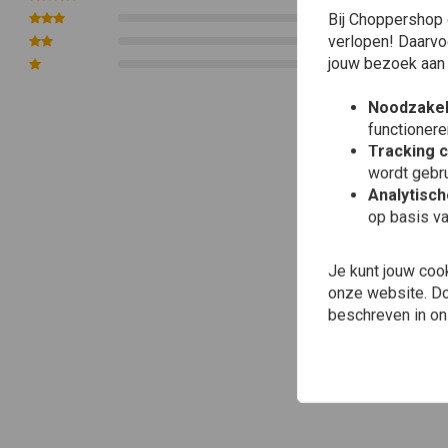
Bij Choppershop 
0
verlopen! Daarvo
0
jouw bezoek aan
0
Noodzakel
functionere
Tracking 
wordt gebru
Analytisc
op basis va
Je kunt jouw coo
onze website. Doo
beschreven in o