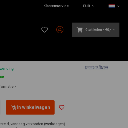
Klantenservice
EUR
0 artikelen
-
€0,-
2
rzending
aar
formatie >
In winkelwagen
esteld, vandaag verzonden (werkdagen)