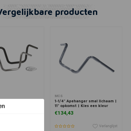
Vergelijkbare producten
View more
View more
MCS
pe stuur (Selecteer
1-1/4" Apehanger smal lichaam |
en
11" opkomst | Kies een kleur
€134,43
Verlanglijst
Verlanglijst