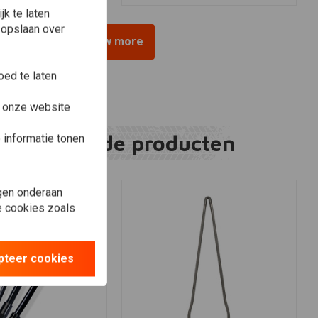
k te laten
 opslaan over
View more
ed te laten
e onze website
Gerelateerde producten
informatie tonen
gen onderaan
le cookies zoals
pteer cookies