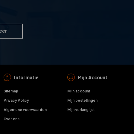
bord OEM stijl
JOHN DOE
 aan winkelwagen
Toevoegen aan winkelwagen
Ironhead Jeans Zwart
XL 82-93
€269,-
eer
Informatie
Mijn Account
Sitemap
Mijn account
Privacy Policy
Mijn bestellingen
Algemene voorwaarden
Mijn verlanglijst
Over ons
 aan winkelwagen