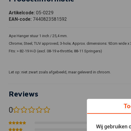
Artikelcode:
05-0229
EAN-code:
7440823581592
Ape Hanger stuur 1 inch / 25,4 mm.
Chrome; Steel; TUV approved; 3-hole; Approx. dimensions: 92cm wide x
Fits: > 82-19 H-D (excl. 08-19 e-throttle; 88-11 Springers)
Let op: niet zwart zoals afgebeeld, maar geleverd in chroom.
Reviews
To
0
(0 beoordelingen)
0
Wij gebruiken 
0