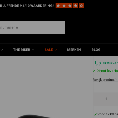
BLUFFENDE 9,1/10 WAARDERING!
ur 1 inch / 25,4 mm Chrome
me
THE BIKER
SALE
MERKEN
BLOG
€182,0
Gratis ve
✔ Direct leverb
Bekijk productin
Voor 19:00 b