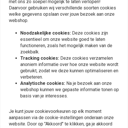
met ons zo soepel mogelijk te laten verlopen!
Wessel
40 cm ape
aanpassingen eraan lassen. Bij een Ape Hanger is het advies ook altijd
Daarvoor gebruiken wij verschillende soorten cookies
Mooi stuur, past perfect. Geeft een heerlijke
just as desc
om je stuurklemmen zo aan te passen dat het stuur niet meer draaien
welke gegevens opslaan over jouw bezoek aan onze
houding tijdens het rijden.
webshop.
kan,
bijvoorbeeld een gat in het stuur waar een bout doorheen gaat deze
Noodzakelijke cookies:
Deze cookies zijn
komt weer in een gat te zitten van de stuurklem zodat het stuur niet meer
essentieel om onze website goed te laten
functioneren, zoals het mogelijk maken van de
verdraaien kan.
zoekbalk.
De maten van het stuur:
Tracking cookies:
Deze cookies verzamelen
Plaats ook een review
anoniem informatie over hoe onze website wordt
Dikte:
22mm of 7/8e inch
gebruikt, zodat we deze kunnen optimaliseren en
Pullback:
220mm
verbeteren.
Hoogte:
40cm
Analytische cookies:
Na je bezoek aan onze
Vergelijkbare producten
Wanddikte:
2mm
webshop kunnen we gepaste informatie tonen op
basis van je interesses.
Materiaal:
Staal
Je kunt jouw cookievoorkeuren op elk moment
Afwerking:
Blank staal want er zit nog geen verf of chroom op
aanpassen via de cookie-instellingen onderaan onze
website. Door op "Akkoord" te klikken, ga je akkoord