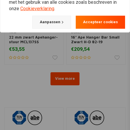
met het gebruik van alle cookies zoals beschreven in
onze
Cookieverklaring
.
Aanpassen
Accepteer cookies
TRW
BURLY
22 mm zwart Apehanger-
16" Ape Hanger Bar Small
stuur MCL137SS
Zwart H-D 82-19
€53,55
€209,54
View more