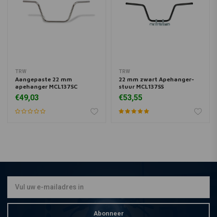
TRW
TRW
Aangepaste 22 mm
22 mm zwart Apehanger-
apehanger MCL137SC
stuur MCL137SS
€49,03
€53,55
Abonneer