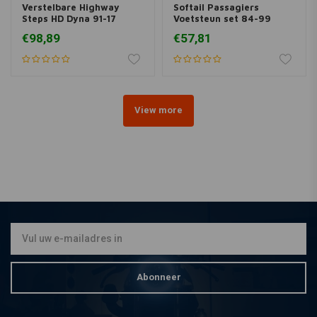
Verstelbare Highway
Softail Passagiers
Steps HD Dyna 91-17
Voetsteun set 84-99
(selecteer variant)
SOFTAIL
€98,89
€57,81
View more
Abonneer