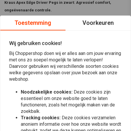
Kraus Apex Edge Driver Pegs in zwart: Agressief comfort,
ongeëvenaarde controle.
De
Kraus Apex Edge Driver Pegs
zijn ontworpen voor agressief comfort
Toestemming
Voorkeuren
en bieden een solide platform voor verbeterde stabiliteit en controle op
je motorfiets. Met een gekartelde afwerking voor meer tractie, verbeteren
Wij gebruiken cookies!
deze lichtgewicht aluminium voetsteunen de prestaties en de esthetiek
van je motor. Elke set bevat twee voetsteunen.
Bij Choppershop doen wij er alles aan om jouw ervaring
met ons zo soepel mogelijk te laten verlopen!
Lees meer
Belangrijkste kenmerken:
Daarvoor gebruiken wij verschillende soorten cookies
Agressief comfort:
Stevig platform voor meer stabiliteit en
welke gegevens opslaan over jouw bezoek aan onze
Reviews
webshop.
controle.
Verbeterde tractie:
Gekartelde afwerking verhoogt de tractie voor
0
Noodzakelijke cookies:
Deze cookies zijn
(0 beoordelingen)
meer vertrouwen in elke bocht.
essentieel om onze website goed te laten
functioneren, zoals het mogelijk maken van de
0
Prestaties en stijl:
Lichtgewicht aluminium constructie voor
zoekbalk.
0
betere prestaties en een gedurfde esthetiek.
Tracking cookies:
Deze cookies verzamelen
0
anoniem informatie over hoe onze website wordt
0
Vertrouwen in elke bocht, prestaties in elke rit.
gebruikt, zodat we deze kunnen optimaliseren en