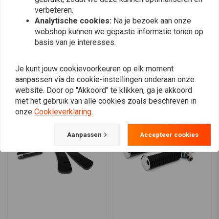
0
verbeteren.
De
Kraus Apex Edge Driver Pegs
herdefiniëren comfort en controle voor
Analytische cookies:
Na je bezoek aan onze
uw motorfiets. Upgrade uw Softail M8 van 2018 tot 2023 of vind een plek
webshop kunnen we gepaste informatie tonen op
voor deze op de passagiersplaats van uw Softail Deluxe, Softail Fat Boy,
basis van je interesses.
Plaats ook een review
Softail Slim of Softail Heritage Classic van 2018 tot 2022.
Verhoog uw rijervaring:
Kies
Kraus
voor kwaliteit, stijl en een rit die
Je kunt jouw cookievoorkeuren op elk moment
uw agressieve comfort en controle weerspiegelt.
aanpassen via de cookie-instellingen onderaan onze
Vergelijkbare producten
website. Door op "Akkoord" te klikken, ga je akkoord
met het gebruik van alle cookies zoals beschreven in
onze
Cookieverklaring
.
Aanpassen
Accepteer cookies