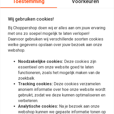
Toestemming
Voorkeuren
Jelle Uijt de boogaardt
Jelle Uijt
Snel geleverd en een goed product!
Snel gelever
Wij gebruiken cookies!
Bij Choppershop doen wij er alles aan om jouw ervaring
met ons zo soepel mogelijk te laten verlopen!
Daarvoor gebruiken wij verschillende soorten cookies
welke gegevens opslaan over jouw bezoek aan onze
webshop.
Plaats ook een review
Noodzakelijke cookies:
Deze cookies zijn
essentieel om onze website goed te laten
functioneren, zoals het mogelijk maken van de
Vergelijkbare producten
zoekbalk.
Tracking cookies:
Deze cookies verzamelen
anoniem informatie over hoe onze website wordt
gebruikt, zodat we deze kunnen optimaliseren en
verbeteren.
Analytische cookies:
Na je bezoek aan onze
webshop kunnen we gepaste informatie tonen op