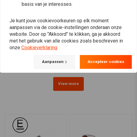
basis van je interesses.
Je kunt jouw cookievoorkeuren op elk moment
aanpassen via de cookie-instellingen onderaan onze
website. Door op "Akkoord" te klikken, ga je akkoord
Stuur Montage LED
Stuur Montage LED
met het gebruik van alle cookies zoals beschreven in
Knipperlicht Set (Kort)
Knipperlicht Set (Lang)
onze
Cookieverklaring
.
(selecteer kleur)
(selecteer kleur)
€42,94
€23,48
Aanpassen
Accepteer cookies
View more