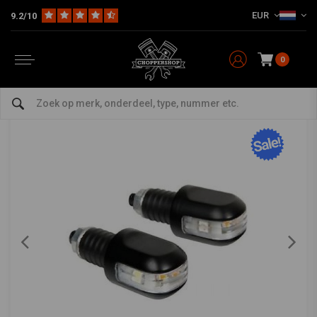
EUR
9.2/10
Home
Multi-fit
Verlichting
Knipperlichten
Bar End Knipperlichten m≈Ωt Stuurgewicht
MCU
-
bekijk alles van MCU
0
Bar End Knipperlichten m≈Ωt Stuurgewicht
5/5 (1 reviews)