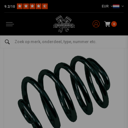
EUR
9.2/10
Home
Multi-fit
Seats en Toebehoren
Seat Springs & Mounts
Barrel Solo Seat Veer Zwart, 2 Inch
Barrel Solo Seat Veer Zwart, 2 Inch
0
4.5/5 (2 reviews)