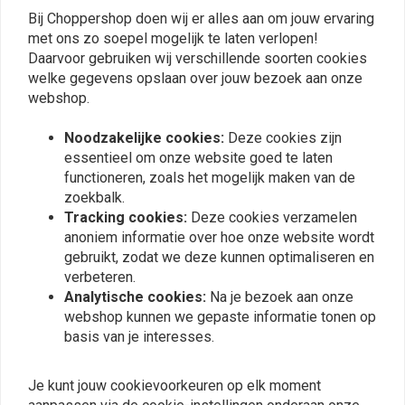
Bij Choppershop doen wij er alles aan om jouw ervaring
Plaats ook een review
met ons zo soepel mogelijk te laten verlopen!
Daarvoor gebruiken wij verschillende soorten cookies
welke gegevens opslaan over jouw bezoek aan onze
webshop.
Vergelijkbare producten
Noodzakelijke cookies:
Deze cookies zijn
essentieel om onze website goed te laten
functioneren, zoals het mogelijk maken van de
zoekbalk.
Tracking cookies:
Deze cookies verzamelen
anoniem informatie over hoe onze website wordt
gebruikt, zodat we deze kunnen optimaliseren en
verbeteren.
Analytische cookies:
Na je bezoek aan onze
webshop kunnen we gepaste informatie tonen op
basis van je interesses.
5" Zadelveer Bobber Seat
Tapered Solo Seat
Chrome
Spring, 3 Inch
Je kunt jouw cookievoorkeuren op elk moment
€10,39
€4,71