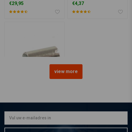
€29,95
€4,37
view more
Gaskabel Nippel / Tonnetje
€1,69