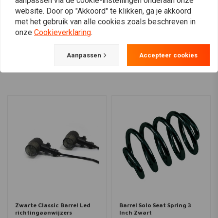
aanpassen via de cookie-instellingen onderaan onze
website. Door op "Akkoord" te klikken, ga je akkoord
met het gebruik van alle cookies zoals beschreven in
onze
Cookieverklaring
.
View more
Aanpassen
Accepteer cookies
Zwarte Classic Barrel Led
Barrel Solo Seat Spring 3
richtingaanwijzers
Inch Zwart