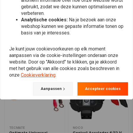
anoniem informatie over hoe onze website wordt
gebruikt, zodat we deze kunnen optimaliseren en
Afmetingen:
17,2cm x 9,3cm x 4,9cm.
verbeteren.
CE-goedgekeurd
Analytische cookies:
Na je bezoek aan onze
Plaats ook een review
webshop kunnen we gepaste informatie tonen op
basis van je interesses.
Je kunt jouw cookievoorkeuren op elk moment
Vergelijkbare producten
aanpassen via de cookie-instellingen onderaan onze
website. Door op "Akkoord" te klikken, ga je akkoord
met het gebruik van alle cookies zoals beschreven in
onze
Cookieverklaring
.
Aanpassen
Accepteer cookies
TECMATE
NOCO
Optimate Universal
Genius1 Acculader 6/12 V