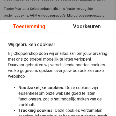
Tender Plus lader Selecteerbaar Lithium of natte, verzegelde,
onderhoudsvrije, AGM en loodzuuraccu's. Microprocessorgestuurd,
compatibel met 110-240 V. Past zich aan de behoeften van de accu aan
Toestemming
Voorkeuren
en biedt een volledig automatisch oplaadprogramma in 4 fasen,
initialisatie / bulklading / absorptiemodus / zweefmodus, naar
behoefte.
Wij gebruiken cookies!
Lees meer
Specificaties:
Bij Choppershop doen wij er alles aan om jouw ervaring
met ons zo soepel mogelijk te laten verlopen!
EU-wandstekker
Daarvoor gebruiken wij verschillende soorten cookies
Reviews
1.25A
welke gegevens opslaan over jouw bezoek aan onze
Selecteerbare 6/12V
webshop.
0
(0 beoordelingen)
Een rode LED geeft een 'lege' accu of iets anders aan als de accu
Noodzakelijke cookies:
Deze cookies zijn
de lading niet aankan
0
essentieel om onze website goed te laten
Een groene LED knippert tijdens het oplaadproces, totdat de
0
functioneren, zoals het mogelijk maken van de
batterij voor minstens 80% is opgeladen
0
zoekbalk.
Een constant brandende groene LED geeft aan dat de batterij
0
Tracking cookies:
Deze cookies verzamelen
0
klaar is voor gebruik