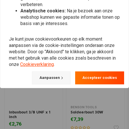
verbeteren.
Plaats ook een review
Analytische cookies:
Na je bezoek aan onze
webshop kunnen we gepaste informatie tonen op
basis van je interesses.
Vergelijkbare producten
Je kunt jouw cookievoorkeuren op elk moment
aanpassen via de cookie-instellingen onderaan onze
website. Door op "Akkoord" te klikken, ga je akkoord
met het gebruik van alle cookies zoals beschreven in
onze
Cookieverklaring
.
Aanpassen
Accepteer cookies
BENSON TOOLS
Inbusbout 3/8 UNF x 1
Soldeerbout 30W
inch
€7,39
€2,76