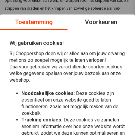
oplossing voor elektrisch werk, ontworpen voor het knippen van kabels,
strippen van draden en het krimpen van zowel geïsoleerde als niet-
geïsoleerde kabelschoenen en connectorpluggen. Het
Toestemming
Voorkeuren
gebruiksvriendelijke ontwerp is voorzien van duidelijke indicatoren op
de tang, waardoor het gemakkelijk en efficiënt te gebruiken is voor
verschillende elektrische toepassingen.
Wij gebruiken cookies!
Lees meer
Specificaties:
Bij Choppershop doen wij er alles aan om jouw ervaring
Reviews
met ons zo soepel mogelijk te laten verlopen!
Lengte:
20 cm
Daarvoor gebruiken wij verschillende soorten cookies
Functies:
Kabels knippen, draad strippen, krimpen
0
welke gegevens opslaan over jouw bezoek aan onze
(0 beoordelingen)
Indicaties:
Duidelijke gebruiksmarkeringen voor efficiëntie
webshop.
0
Noodzakelijke cookies:
Deze cookies zijn
0
essentieel om onze website goed te laten
0
functioneren, zoals het mogelijk maken van de
0
zoekbalk.
0
Tracking cookies:
Deze cookies verzamelen
anoniem informatie over hoe onze website wordt
gebruikt, zodat we deze kunnen optimaliseren en