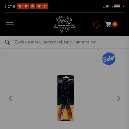
EUR
9.2/10
Home
The Garage
Gereedschap
Elektrisch
Krimptang 20 cm voor klemmen
BENSON TOOLS
-
bekijk alles van Benson Tools
0
Krimptang 20 cm voor klemmen
0/5 (0 reviews)