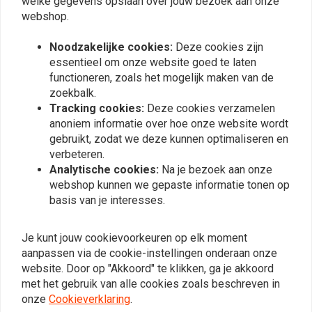
welke gegevens opslaan over jouw bezoek aan onze
Vergelijkbare producten
webshop.
Noodzakelijke cookies:
Deze cookies zijn
essentieel om onze website goed te laten
functioneren, zoals het mogelijk maken van de
zoekbalk.
Tracking cookies:
Deze cookies verzamelen
anoniem informatie over hoe onze website wordt
gebruikt, zodat we deze kunnen optimaliseren en
verbeteren.
Analytische cookies:
Na je bezoek aan onze
webshop kunnen we gepaste informatie tonen op
LOWBROW CUSTOMS
basis van je interesses.
DIY Benzine Tank Sight
1/4, 3/8 tot 22 MM
Kit.
adapter voor
brandstoftank /
€33,47
€12,39
benzinekranen
Je kunt jouw cookievoorkeuren op elk moment
aanpassen via de cookie-instellingen onderaan onze
website. Door op "Akkoord" te klikken, ga je akkoord
met het gebruik van alle cookies zoals beschreven in
onze
Cookieverklaring
.
View more