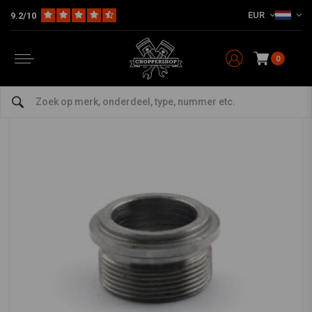
EUR
9.2/10
Home
Multi-fit
Tanks en Toebehoren
DIY Benzinetank Parts
Benzinekraan Bung 22MM - 1975<
PAUGHCO
-
bekijk alles van Paughco
0
Benzinekraan Bung 22MM - 1975<
0/5 (0 reviews)