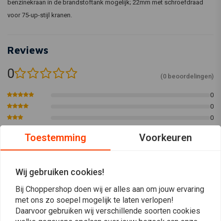
benzinekraan in de brandstoftank mogelijk; 22mm met schroefdraad
voor 75-up-stijl kranen.
Reviews
0
(0 beoordelingen)
0
0
0
0
Toestemming
Voorkeuren
0
Wij gebruiken cookies!
Plaats ook een review
Bij Choppershop doen wij er alles aan om jouw ervaring
met ons zo soepel mogelijk te laten verlopen!
Daarvoor gebruiken wij verschillende soorten cookies