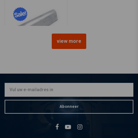
view more
PAUGHCO
Tank Shell Tunnel 21,5"
€32,47
€64,94
Abonneer