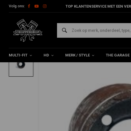
Volg ons:
TOP KLANTENSERVICE MET EEN VER
Home
Multi-fit
Tanks en Toebehoren
DIY Benzinetank Parts
PAUGHCO
Benzinetank Bung 1982<
0/5 (0 reviews)
MULTI-FIT
HD
MERK / STYLE
THE GARAGE