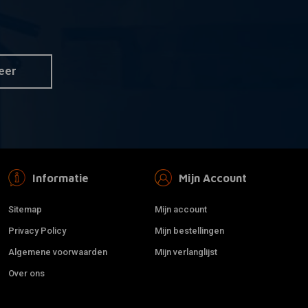
1/4 NPT Benzinekraan met
 aan winkelwagen
Toevoegen aan winkelwagen
over 500ML
rode Handle en
Achteruitgang
€22,26
eer
Informatie
Mijn Account
Sitemap
Mijn account
Privacy Policy
Mijn bestellingen
Algemene voorwaarden
Mijn verlanglijst
Over ons
PAUGHCO