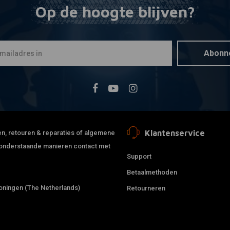
Op de hoogte blijven?
TANK CURE
Toevoegen
Epoxy Rem
€25,95
Abonn
Klantenservice
jden, retouren & reparaties of algemene
de onderstaande manieren contact met
Support
Betaalmethoden
ningen (The Netherlands)
Retourneren
PAUGHCO