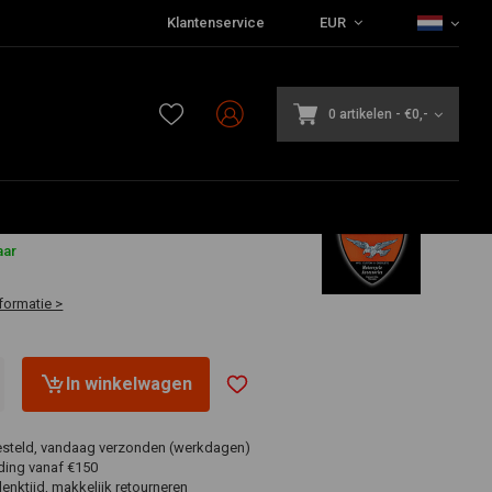
Klantenservice
EUR
0 artikelen
-
€0,-
aar
formatie >
In winkelwagen
esteld, vandaag verzonden (werkdagen)
ding vanaf €150
nktijd, makkelijk retourneren