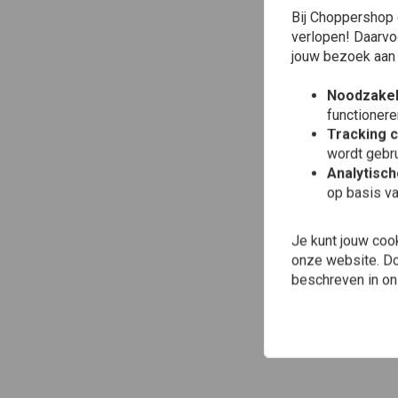
Bij Choppershop 
verlopen! Daarvo
jouw bezoek aan
Noodzakel
functionere
Tracking 
wordt gebru
Analytisc
op basis va
Je kunt jouw coo
onze website. Doo
beschreven in o