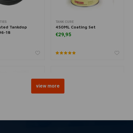
TIES
TANK CURE
r informatie
Toevoegen aan winkelwagen
nted Tankdop
450ML Coating Set
96-18
€29,95
view more