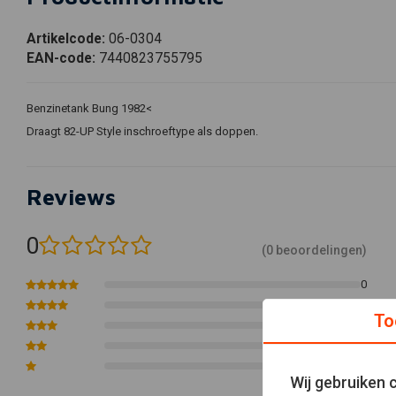
Artikelcode:
06-0304
EAN-code:
7440823755795
Benzinetank Bung 1982<
Draagt 82-UP Style inschroeftype als doppen.
Reviews
0
(0 beoordelingen)
0
0
To
0
0
0
Wij gebruiken 