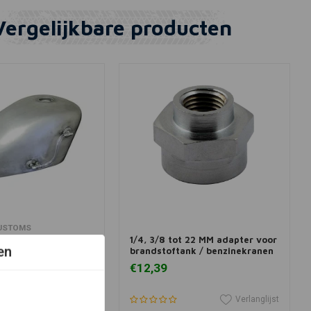
Vergelijkbare producten
winkelwagen
View more
USTOMS
 Tank Sight Kit.
1/4, 3/8 tot 22 MM adapter voor
en
brandstoftank / benzinekranen
€12,39
Verlanglijst
Verlanglijst