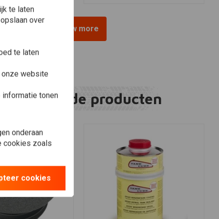
k te laten
 opslaan over
View more
ed te laten
e onze website
Gerelateerde producten
informatie tonen
gen onderaan
le cookies zoals
pteer cookies