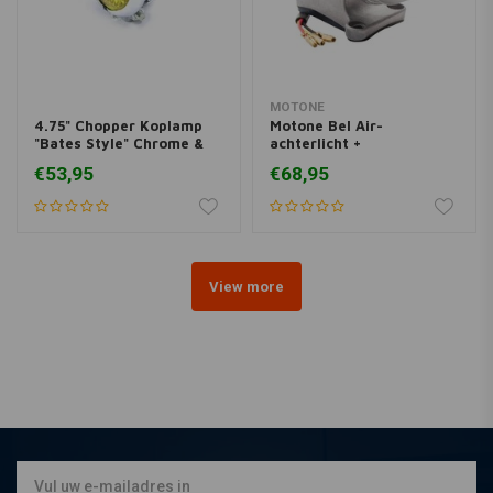
MOTONE
4.75" Chopper Koplamp
Motone Bel Air-
"Bates Style" Chrome &
achterlicht +
Yellow
spatbordmontagekit -
€53,95
€68,95
Shot Blast
View more