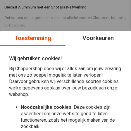
Diecast Aluminium met een Shot Blast-afwerking
Ontworpen om er goed uit te zien op allerlei soorten Choppers, hot rods,
bobbers etc.
Volledig E-gemarkeerd voor homologatie.
Toestemming
Voorkeuren
Lees meer
Bedraad als volgt:
Reviews
Wij gebruiken cookies!
Geel = RUNNING-lampje
Rood = STOP-licht
5
Bij Choppershop doen wij er alles aan om jouw ervaring
(2 beoordelingen)
Zwart = aarde
met ons zo soepel mogelijk te laten verlopen!
Daarvoor gebruiken wij verschillende soorten cookies
2
welke gegevens opslaan over jouw bezoek aan onze
0
webshop.
0
0
Noodzakelijke cookies:
Deze cookies zijn
0
essentieel om onze website goed te laten
functioneren, zoals het mogelijk maken van de
zoekbalk.
Berthold
Bernd H.