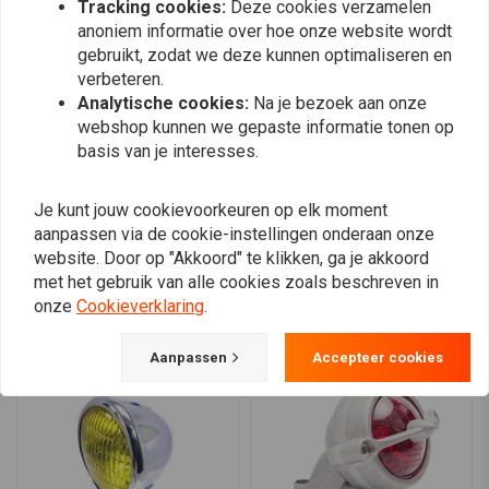
Tracking cookies:
Deze cookies verzamelen
Schnelle Lieferung Ware top
Gutes Design
anoniem informatie over hoe onze website wordt
- 5 Sterne!
gebruikt, zodat we deze kunnen optimaliseren en
verbeteren.
Analytische cookies:
Na je bezoek aan onze
webshop kunnen we gepaste informatie tonen op
basis van je interesses.
Je kunt jouw cookievoorkeuren op elk moment
Plaats ook een review
aanpassen via de cookie-instellingen onderaan onze
website. Door op "Akkoord" te klikken, ga je akkoord
met het gebruik van alle cookies zoals beschreven in
Vergelijkbare producten
onze
Cookieverklaring
.
Aanpassen
Accepteer cookies