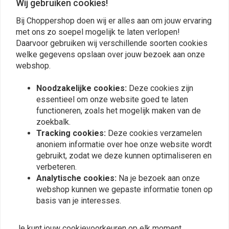
Wij gebruiken cookies!
Bij Choppershop doen wij er alles aan om jouw ervaring
met ons zo soepel mogelijk te laten verlopen!
Plaats ook een review
Daarvoor gebruiken wij verschillende soorten cookies
welke gegevens opslaan over jouw bezoek aan onze
webshop.
Vergelijkbare producten
Noodzakelijke cookies:
Deze cookies zijn
essentieel om onze website goed te laten
functioneren, zoals het mogelijk maken van de
zoekbalk.
Tracking cookies:
Deze cookies verzamelen
anoniem informatie over hoe onze website wordt
gebruikt, zodat we deze kunnen optimaliseren en
verbeteren.
Analytische cookies:
Na je bezoek aan onze
webshop kunnen we gepaste informatie tonen op
basis van je interesses.
COBRA
RMR
Honda VT600 Streetrod
“Leafblower” Kawasaki
Je kunt jouw cookievoorkeuren op elk moment