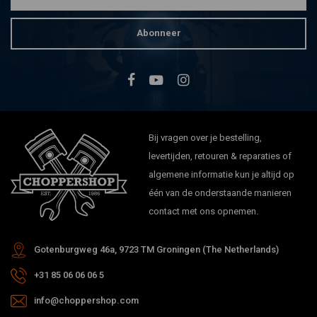
Abonneer
NATIONAL CYCLE
Plexifairing 3 Windscherm voor
Honda VT1100
Shadow/CB1000/CB900F/919/Hornet
€434,57
900/VT600C/CD Shadow
VLX/DLX/CB600F/Hornet 600/599 |
Helder
Bij vragen over je bestelling,
levertijden, retouren & reparaties of
algemene informatie kun je altijd op
één van de onderstaande manieren
contact met ons opnemen.
Gotenburgweg 46a, 9723 TM Groningen (The Netherlands)
+31 85 06 06 06 5
info@choppershop.com