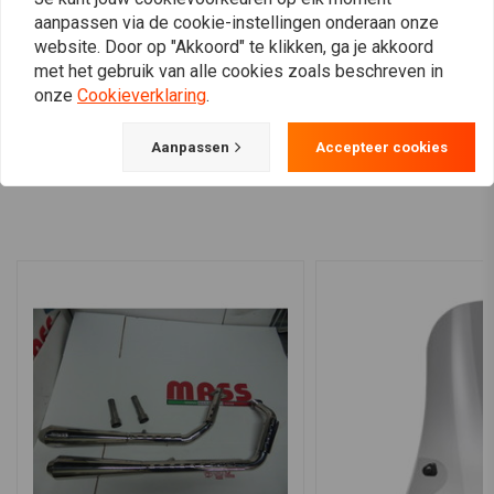
Slashdown
Vulcan VN800 ’95-04
aanpassen via de cookie-instellingen onderaan onze
uitlaatsysteem Chroom
Uitlaat
€954,61
€599,94
website. Door op "Akkoord" te klikken, ga je akkoord
met het gebruik van alle cookies zoals beschreven in
onze
Cookieverklaring
.
Aanpassen
Accepteer cookies
View more