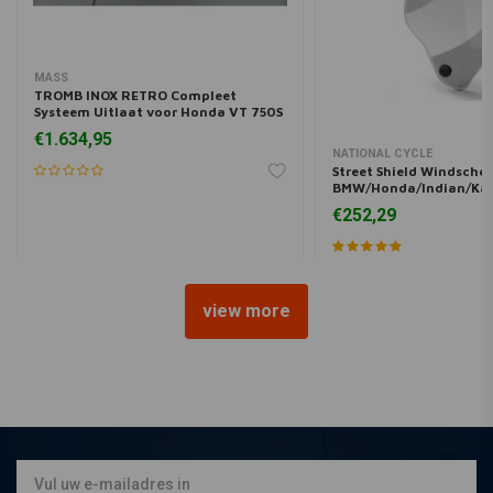
MASS
TROMB INOX RETRO Compleet
Systeem Uitlaat voor Honda VT 750S
Shadow
€1.634,95
NATIONAL CYCLE
Street Shield Windsche
BMW/Honda/Indian/Kaw
Guzzi/Triumph | Kies ee
€252,29
view more