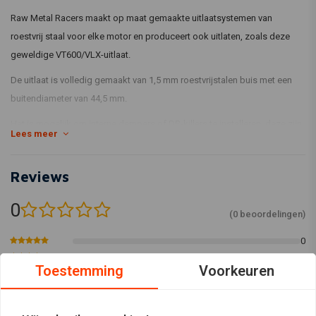
Raw Metal Racers maakt op maat gemaakte uitlaatsystemen van
roestvrij staal voor elke motor en produceert ook uitlaten, zoals deze
geweldige VT600/VLX-uitlaat.
De uitlaat is volledig gemaakt van 1,5 mm roestvrijstalen buis met een
buitendiameter van 44,5 mm.
Het is mogelijk om interne dempers of DB-killers te installeren, deze zijn
Lees meer
optioneel verkrijgbaar.
Geschikt voor:
Honda VT600 / Honda VLX 1988 – 2008
Reviews
0
(0 beoordelingen)
0
0
Toestemming
Voorkeuren
0
0
0