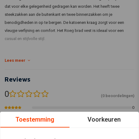
dat voor elke gelegenheid gedragen kan worden. Het heeft twee
steekzakken aan de buitenkant en twee binnenzakken om je
benodigdheden in op te bergen. De katoenen kraag zorgt voor een
vleugje verfijning en comfort. Het Roeg brad vest is ideaal voor een
casual en stijlvolle stijl.
Lees meer
Reviews
0
(0 beoordelingen)
0
0
Toestemming
Voorkeuren
0
0
0