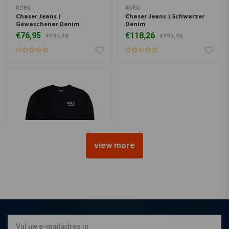
ROEG
ROEG
Chaser Jeans |
Chaser Jeans | Schwarzer
Gewaschener Denim
Denim
€76,95
€118,26
€197,10
€197,10
view more
ROEG
Shawn Sweatshirt | Schwarz
€80,10