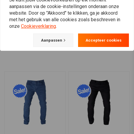
Grey
€32,82
aanpassen via de cookie-instellingen onderaan onze
€222,79
website. Door op "Akkoord" te klikken, ga je akkoord
met het gebruik van alle cookies zoals beschreven in
onze
Cookieverklaring
.
Aanpassen
Accepteer cookies
View more