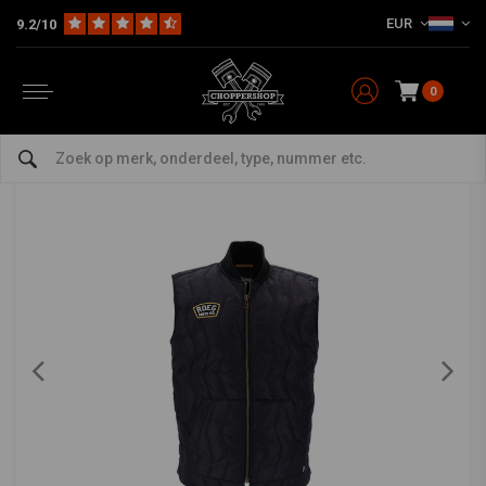
EUR
9.2/10
Home
The Biker
Brad Nylon-Stufenweste | Schwarz
ROEG
-
bekijk alles van Roeg
0
Brad Nylon-Stufenweste | Schwarz
0/5 (0 reviews)