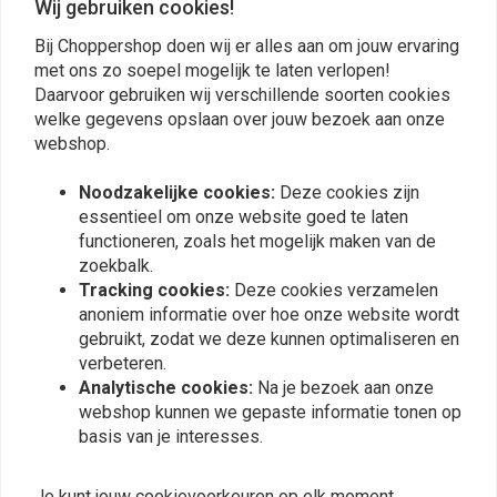
Wij gebruiken cookies!
Bij Choppershop doen wij er alles aan om jouw ervaring
met ons zo soepel mogelijk te laten verlopen!
Plaats ook een review
Daarvoor gebruiken wij verschillende soorten cookies
welke gegevens opslaan over jouw bezoek aan onze
webshop.
Vergelijkbare producten
Noodzakelijke cookies:
Deze cookies zijn
essentieel om onze website goed te laten
functioneren, zoals het mogelijk maken van de
zoekbalk.
Tracking cookies:
Deze cookies verzamelen
anoniem informatie over hoe onze website wordt
gebruikt, zodat we deze kunnen optimaliseren en
verbeteren.
Analytische cookies:
Na je bezoek aan onze
webshop kunnen we gepaste informatie tonen op
basis van je interesses.
WEST COAST CHOPPERS
DMD
OG Klassiek T-Shirt
Retro Helmet | Matte
Je kunt jouw cookievoorkeuren op elk moment