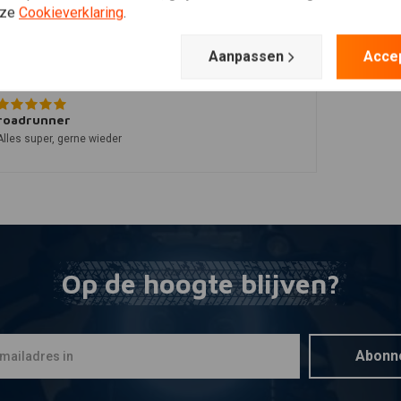
Nico
nze
Cookieverklaring
.
Ik heb deze geplaatst op een dyna van 1998 en werkt perfect
Aanpassen
Acce
roadrunner
Alles super, gerne wieder
Op de hoogte blijven?
Abonn