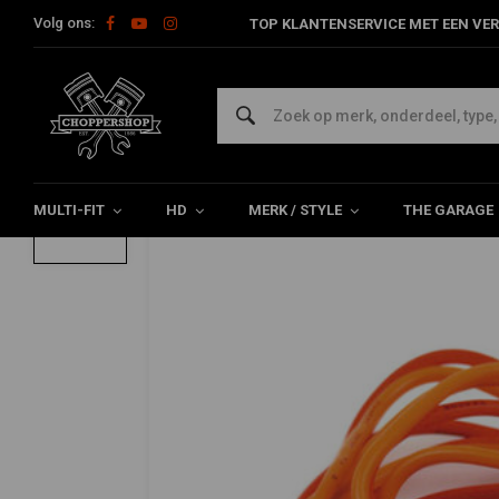
Volg ons:
TOP KLANTENSERVICE MET EEN VER
Home
HD
Harley verlichting & Electra
Achterlichten Harley
Remlicht Schakelaar Voorkant voor Harle
5/5 (3 reviews)
MULTI-FIT
HD
MERK / STYLE
THE GARAGE