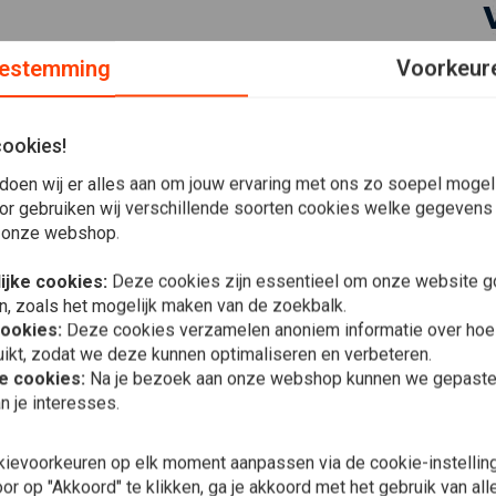
estemming
Voorkeur
U).
cookies!
doen wij er alles aan om jouw ervaring met ons zo soepel mogelij
or gebruiken wij verschillende soorten cookies welke gegevens
 onze webshop.
Plaats ook een review
ijke cookies:
Deze cookies zijn essentieel om onze website go
n, zoals het mogelijk maken van de zoekbalk.
cookies:
Deze cookies verzamelen anoniem informatie over ho
In 
ikt, zodat we deze kunnen optimaliseren en verbeteren.
Startknop 9
2006 Dyna);
he cookies:
Na je bezoek aan onze webshop kunnen we gepaste 
20 alle XL e
€24,59
n je interesses.
XR1200S
kievoorkeuren op elk moment aanpassen via de cookie-instellin
r op "Akkoord" te klikken, ga je akkoord met het gebruik van al