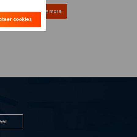
View more
pteer cookies
eer