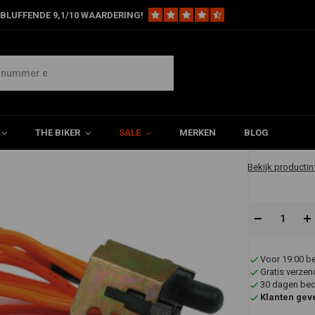
BLUFFENDE 9,1/10 WAARDERING!
Remlicht Schakelaar Voorkant voor Harley Davidson
y Davidson
€8,19
THE BIKER
SALE
MERKEN
BLOG
✔ Direct leverb
Bekijk productin
Voor 19:00 b
Gratis verzen
30 dagen bede
Klanten gev