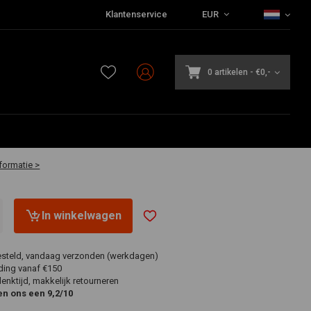
Klantenservice
EUR
0 artikelen
-
€0,-
aar
formatie >
In winkelwagen
esteld, vandaag verzonden (werkdagen)
ding vanaf €150
nktijd, makkelijk retourneren
en ons een 9,2/10