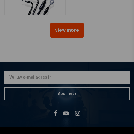
view more
BARNETT
Gaskabel Stealth 90-95 B.T.
/ 88-95 XL
€68,56
Abonneer