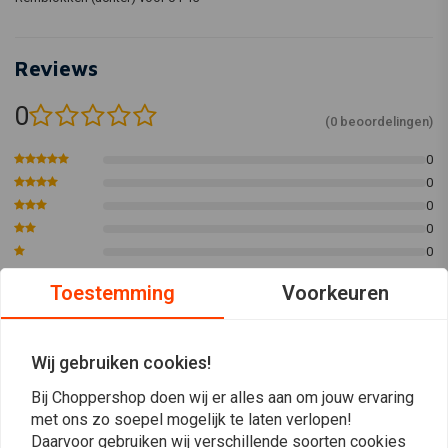
Reviews
0
(0 beoordelingen)
0
0
0
0
0
Toestemming
Voorkeuren
Plaats ook een review
Wij gebruiken cookies!
Bij Choppershop doen wij er alles aan om jouw ervaring
met ons zo soepel mogelijk te laten verlopen!
Vergelijkbare producten
Daarvoor gebruiken wij verschillende soorten cookies