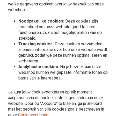
welke gegevens opslaan over jouw bezoek aan onze
webshop.
Noodzakelijke cookies:
Deze cookies zijn
essentieel om onze website goed te laten
functioneren, zoals het mogelijk maken van de
zoekbalk.
Tracking cookies:
Deze cookies verzamelen
anoniem informatie over hoe onze website wordt
gebruikt, zodat we deze kunnen optimaliseren en
verbeteren.
KUSTOM TECH
TRW
Analytische cookies:
Na je bezoek aan onze
Kabel bediende 14 mm ø
Remblokken.
hoofdremcilinder - geen
Performance Machine 4-
webshop kunnen we gepaste informatie tonen op
reservoir
zuiger remklauw
€284,35
€31,05
basis van je interesses.
Je kunt jouw cookievoorkeuren op elk moment
aanpassen via de cookie-instellingen onderaan onze
website. Door op "Akkoord" te klikken, ga je akkoord
View more
met het gebruik van alle cookies zoals beschreven in
onze
Cookieverklaring
.