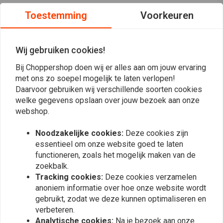
controleren, kunt u de EBC-website bezoeken. De gekochte kit past bij
Toestemming
Voorkeuren
uw motorfiets.
Wij gebruiken cookies!
Reviews
Bij Choppershop doen wij er alles aan om jouw ervaring
0
met ons zo soepel mogelijk te laten verlopen!
(0 beoordelingen)
Daarvoor gebruiken wij verschillende soorten cookies
welke gegevens opslaan over jouw bezoek aan onze
0
webshop.
0
0
Noodzakelijke cookies:
Deze cookies zijn
0
essentieel om onze website goed te laten
0
functioneren, zoals het mogelijk maken van de
zoekbalk.
Tracking cookies:
Deze cookies verzamelen
anoniem informatie over hoe onze website wordt
Plaats ook een review
gebruikt, zodat we deze kunnen optimaliseren en
verbeteren.
Analytische cookies:
Na je bezoek aan onze