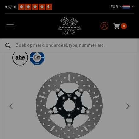
EUR
9.2/10
Home
HD
Harley onderhoud
Remdelen
Voorremschijf
Remrotor, rechtsvoor MD514RS
EBC
-
bekijk alles van EBC
0
Remrotor, rechtsvoor MD514RS
0/5 (0 reviews)