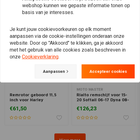
webshop kunnen we gepaste informatie tonen op
Vergelijkbare producten
basis van je interesses.
Je kunt jouw cookievoorkeuren op elk moment
aanpassen via de cookie-instellingen onderaan onze
website. Door op "Akkoord" te klikken, ga je akkoord
met het gebruik van alle cookies zoals beschreven in
onze
Cookieverklaring
.
Aanpassen
Accepteer cookies
MOTO MASTER
Remrotor geboord 11,5
Rialto remschijf voor 15-
inch voor Harley
20 Softail 06-17 Dyna 08-
Davidson Sportster
20 FLH; 09-20 Trike; 14-
€61,50
€126,23
20 XL