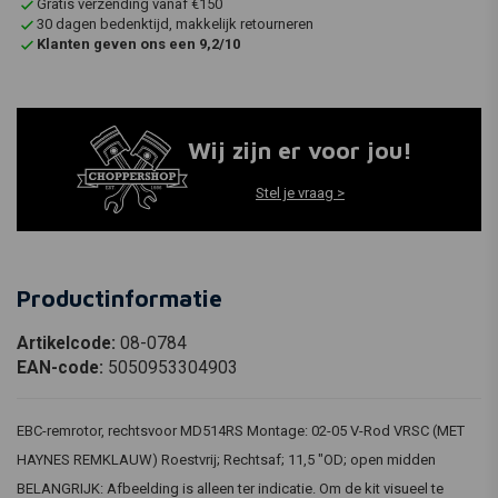
Gratis verzending vanaf €150
30 dagen bedenktijd, makkelijk retourneren
Klanten geven ons een 9,2/10
Wij zijn er voor jou!
Stel je vraag >
Productinformatie
Artikelcode:
08-0784
EAN-code:
5050953304903
EBC-remrotor, rechtsvoor MD514RS Montage: 02-05 V-Rod VRSC (MET
HAYNES REMKLAUW) Roestvrij; Rechtsaf; 11,5 "OD; open midden
BELANGRIJK: Afbeelding is alleen ter indicatie. Om de kit visueel te