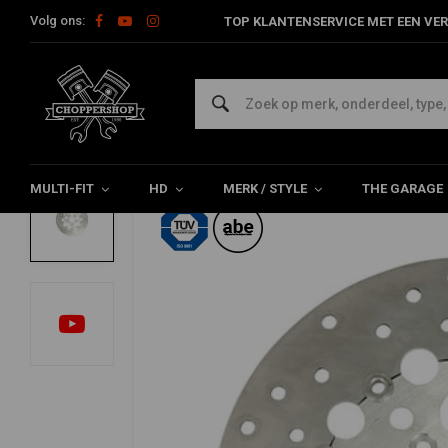
Volg ons:
TOP KLANTENSERVICE MET EEN VER
Home
HD
Harley onderhoud
Remdelen
Voorremschijf
TRW
Remrotor OEM aangepaste stijl Zwevend 
0/5 (0 reviews)
MULTI-FIT
HD
MERK / STYLE
THE GARAGE