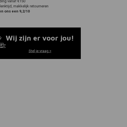
ding vanaf €150
nktijd, makkelijk retourneren
en ons een 9,2/10
Wij zijn er voor jou!
Stel je vraag >