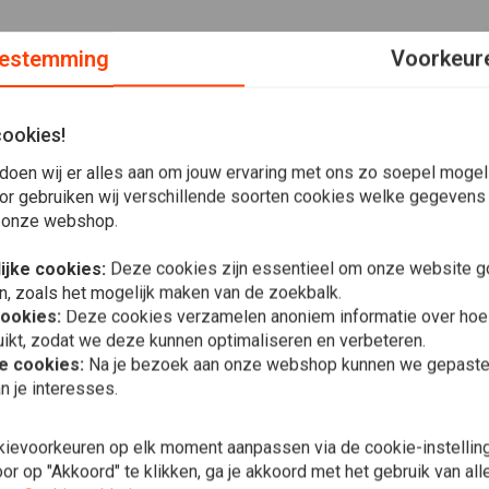
estemming
Voorkeur
cookies!
oor 00-14 Softail (excl. Springers); 00-05 Dyna; 00-07
ken gaten; 11,5"; CORROSIEBESTENDIGE LEGERING
doen wij er alles aan om jouw ervaring met ons zo soepel mogelij
or gebruiken wij verschillende soorten cookies welke gegevens
ducten die tot de beste op de markt behoren. Daarom kunnen
 onze webshop.
ijke cookies:
Deze cookies zijn essentieel om onze website go
re merken als het gaat om koppelings- en remdelen. De prijs
n, zoals het mogelijk maken van de zoekbalk.
cookies:
Deze cookies verzamelen anoniem informatie over ho
 onze zoekfunctie of gewoon door te bladeren!
ikt, zodat we deze kunnen optimaliseren en verbeteren.
In 
he cookies:
Na je bezoek aan onze webshop kunnen we gepaste 
Remrotor ge
n je interesses.
Harley Davi
€61,50
kievoorkeuren op elk moment aanpassen via de cookie-instellin
r op "Akkoord" te klikken, ga je akkoord met het gebruik van al