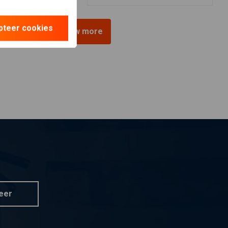
pteer cookies
View more
eer