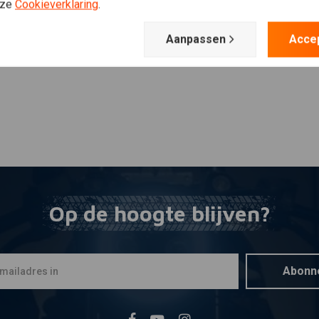
Plaats ook een review
nze
Cookieverklaring
.
Aanpassen
Acce
Op de hoogte blijven?
Abonn