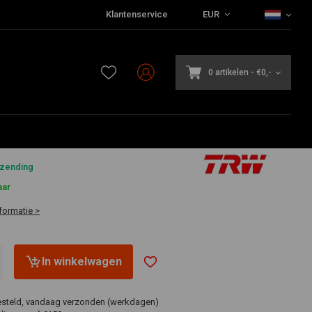
Klantenservice
EUR
0 artikelen
-
€0,-
5
rzending
aar
formatie >
In winkelwagen
esteld, vandaag verzonden (werkdagen)