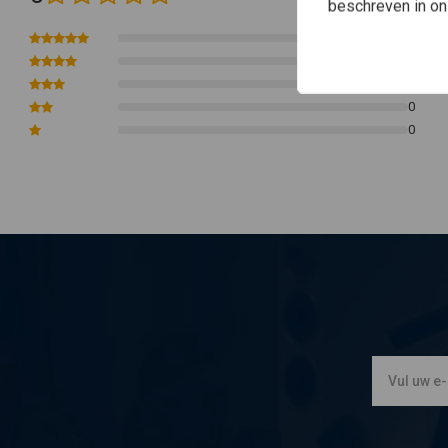
beschreven in o
0
0
0
0
0