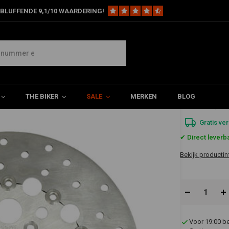
BLUFFENDE 9,1/10 WAARDERING!
Remrotor OEM aangepaste stijl Zwevend Voor links en rechts MSW500VS
Voor links en rechts MSW500VS
THE BIKER
SALE
MERKEN
BLOG
€235,2
Gratis ve
✔ Direct leverb
Bekijk productin
Voor 19:00 b