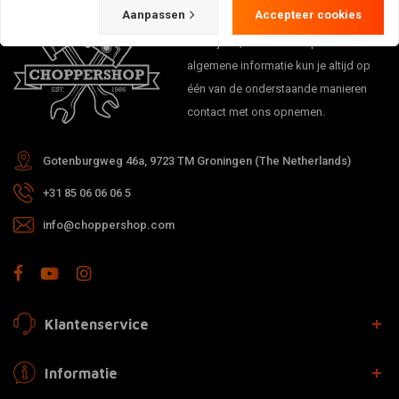
Aanpassen
Accepteer cookies
Bij vragen over je bestelling,
levertijden, retouren & reparaties of
algemene informatie kun je altijd op
één van de onderstaande manieren
contact met ons opnemen.
Gotenburgweg 46a, 9723 TM Groningen (The Netherlands)
+31 85 06 06 06 5
info@choppershop.com
Klantenservice
Informatie