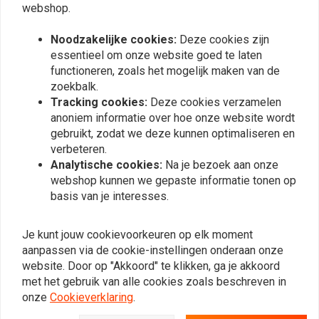
webshop.
€643,55
Noodzakelijke cookies:
Deze cookies zijn
essentieel om onze website goed te laten
functioneren, zoals het mogelijk maken van de
Meest bekeken
24
zoekbalk.
Tracking cookies:
Deze cookies verzamelen
anoniem informatie over hoe onze website wordt
gebruikt, zodat we deze kunnen optimaliseren en
Op de hoogte blijven?
verbeteren.
Analytische cookies:
Na je bezoek aan onze
webshop kunnen we gepaste informatie tonen op
basis van je interesses.
Abonneer
Je kunt jouw cookievoorkeuren op elk moment
aanpassen via de cookie-instellingen onderaan onze
website. Door op "Akkoord" te klikken, ga je akkoord
met het gebruik van alle cookies zoals beschreven in
onze
Cookieverklaring
.