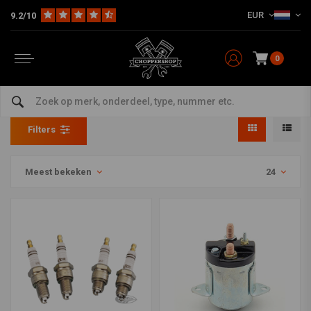
EUR
9.2/10
0
Accel
Home
Merken
Accel
Filters
Meest bekeken
24