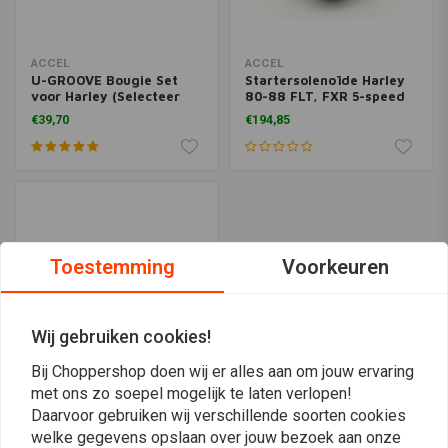
ACCEL
ACCEL
U-GROOVE Bougie Set
Startersolenoïde Harley
voor Harley (Selecteer
80-88 FLT, FXR 5-speed
Motorblok)
modellen
€39,70
€194,85
Toestemming
Voorkeuren
Wij gebruiken cookies!
Bij Choppershop doen wij er alles aan om jouw ervaring
met ons zo soepel mogelijk te laten verlopen!
ACCEL
Daarvoor gebruiken wij verschillende soorten cookies
Universele "Super Coil"
welke gegevens opslaan over jouw bezoek aan onze
Kit Zwart | 2 Spoelen