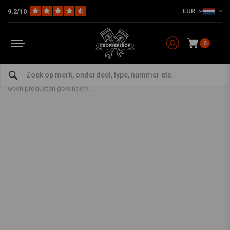
EUR
9.2/10
0
Dragon Choppers
Home
Merken
Dragon Choppers
Geen producten gevonden!...