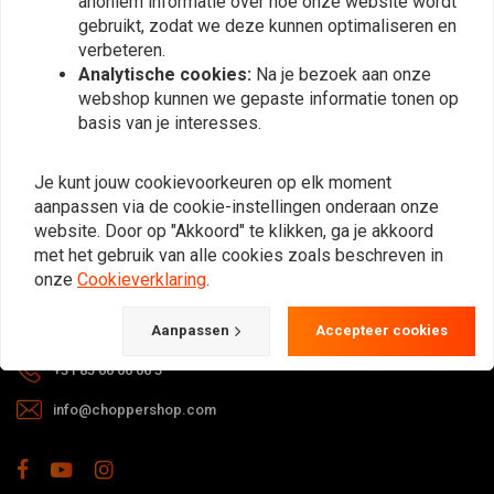
anoniem informatie over hoe onze website wordt
gebruikt, zodat we deze kunnen optimaliseren en
verbeteren.
Analytische cookies:
Na je bezoek aan onze
webshop kunnen we gepaste informatie tonen op
basis van je interesses.
Bij vragen over je bestelling,
Je kunt jouw cookievoorkeuren op elk moment
levertijden, retouren & reparaties of
aanpassen via de cookie-instellingen onderaan onze
algemene informatie kun je altijd op
website. Door op "Akkoord" te klikken, ga je akkoord
één van de onderstaande manieren
met het gebruik van alle cookies zoals beschreven in
contact met ons opnemen.
onze
Cookieverklaring
.
Gotenburgweg 46a, 9723 TM Groningen (The Netherlands)
Aanpassen
Accepteer cookies
+31 85 06 06 06 5
info@choppershop.com