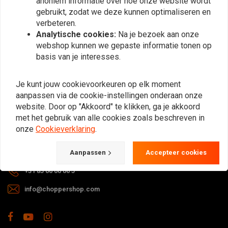
anoniem informatie over hoe onze website wordt
gebruikt, zodat we deze kunnen optimaliseren en
verbeteren.
Analytische cookies:
Na je bezoek aan onze
webshop kunnen we gepaste informatie tonen op
basis van je interesses.
Bij vragen over je bestelling,
Je kunt jouw cookievoorkeuren op elk moment
levertijden, retouren & reparaties of
aanpassen via de cookie-instellingen onderaan onze
algemene informatie kun je altijd op
website. Door op "Akkoord" te klikken, ga je akkoord
één van de onderstaande manieren
met het gebruik van alle cookies zoals beschreven in
contact met ons opnemen.
onze
Cookieverklaring
.
Gotenburgweg 46a, 9723 TM Groningen (The Netherlands)
Aanpassen
Accepteer cookies
+31 85 06 06 06 5
info@choppershop.com