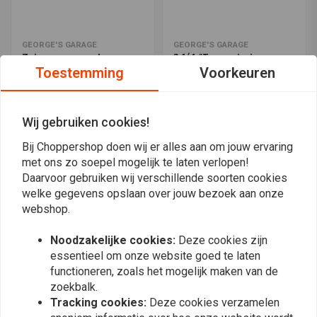
GEORGE'S GARAGE
GEORGE'S GARAGE
Zuigerveer montage
2 1/4 "Transmissie
gereedschap
Tandwiel Dopsleutel 07-
Toestemming
Voorkeuren
19 Softail, Touring; 06-17
€214,28
€162,94
Dyna
Wij gebruiken cookies!
Bij Choppershop doen wij er alles aan om jouw ervaring
Meest bekeken
24
met ons zo soepel mogelijk te laten verlopen!
Daarvoor gebruiken wij verschillende soorten cookies
welke gegevens opslaan over jouw bezoek aan onze
webshop.
Op de hoogte blijven?
Noodzakelijke cookies:
Deze cookies zijn
essentieel om onze website goed te laten
functioneren, zoals het mogelijk maken van de
zoekbalk.
Tracking cookies:
Deze cookies verzamelen
Abonneer