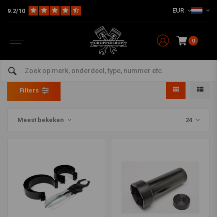
EUR
9.2/10
0
George's Garage
Home
Merken
George's Garage
Filters
Meest bekeken
24