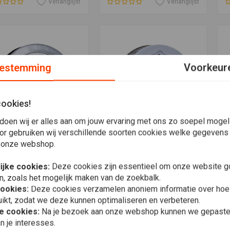
Verlanglijst
Verlanglijst
estemming
Voorkeur
cookies!
doen wij er alles aan om jouw ervaring met ons zo soepel mogelij
or gebruiken wij verschillende soorten cookies welke gegevens
 onze webshop.
voegen aan winkelwagen
Toevoegen aan winkelwagen
T
M
OEM
O
htfilterelement
Luchtfilterelement
9
E
,48
€35,50
ijke cookies:
Deze cookies zijn essentieel om onze website go
€
n, zoals het mogelijk maken van de zoekbalk.
cookies:
Deze cookies verzamelen anoniem informatie over ho
Verlanglijst
Verlanglijst
ikt, zodat we deze kunnen optimaliseren en verbeteren.
he cookies:
Na je bezoek aan onze webshop kunnen we gepaste 
n je interesses.