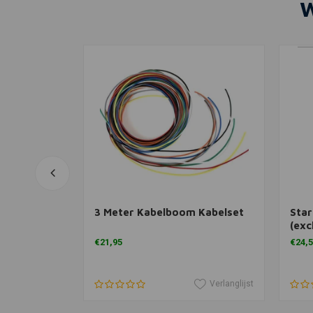
W
agen
In winkelwagen
3 Meter Kabelboom Kabelset
Sta
(exc
XL12
€21,95
€24,
12 
Verlanglijst
Verlanglijst