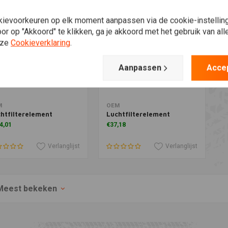
kievoorkeuren op elk moment aanpassen via de cookie-instellin
r op "Akkoord" te klikken, ga je akkoord met het gebruik van al
nze
Cookieverklaring
.
Aanpassen
Acce
voegen aan winkelwagen
Toevoegen aan winkelwagen
M
OEM
htfilterelement
Luchtfilterelement
4,01
€37,18
Verlanglijst
Verlanglijst
Meest bekeken