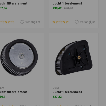
uchtfilterelement
Luchtfilterelement
57,86
€39,42
€50,07
Verlanglijst
Verlanglijst
oevoegen aan winkelwagen
Toevoegen aan winkelwagen
EM
OEM
uchtfilterelement
Luchtfilterelement
80,71
€37,22