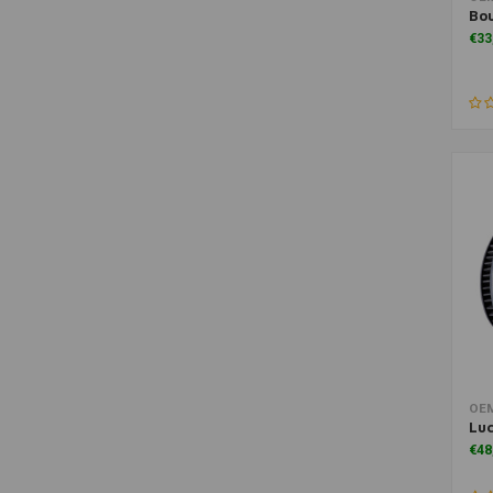
Bou
€33
Toe
OE
Luc
€48