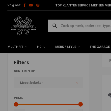
Volg ons:
TOP KLANTENSERVICE MET EEN VER
OEM
Home
Merken
OEM
MULTI-FIT
HD
MERK / STYLE
THE GARAGE
Filters
SORTEREN OP
Meest bekeken
PRIJS