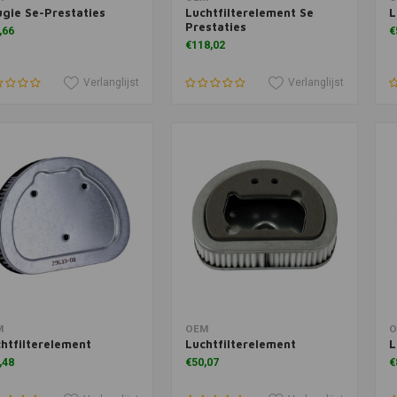
gie Se-Prestaties
Luchtfilterelement Se
L
Prestaties
,66
€
€118,02
Verlanglijst
Verlanglijst
voegen aan winkelwagen
Toevoegen aan winkelwagen
T
M
OEM
O
htfilterelement
Luchtfilterelement
L
,48
€50,07
€