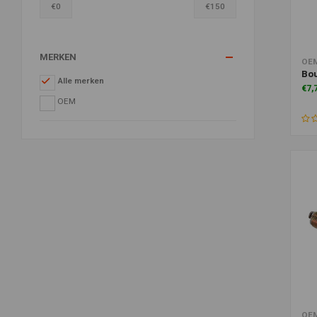
€
0
€
150
MERKEN
Toe
OE
Bo
Alle merken
€7,
OEM
Toe
OE