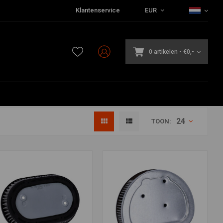
Klantenservice
EUR
0 artikelen
-
€0,-
24
TOON: