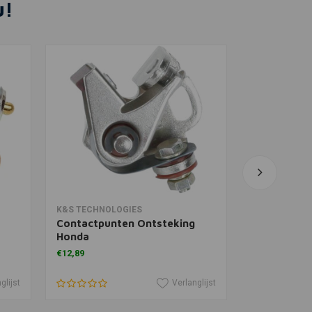
u!
In winkelwagen
In 
K&S TECHNOLOGIES
MOTOGADGE
a
Contactpunten Ontsteking
Motogadget
Honda
Bandenspan
€12,89
€94,99
glijst
Verlanglijst