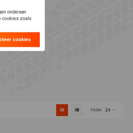
gen onderaan
le cookies zoals
pteer cookies
24
TOON: