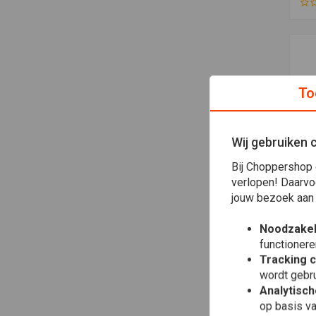
To
Wij gebruiken 
Bij Choppershop 
verlopen! Daarvo
jouw bezoek aan
Toe
OE
Luc
€48
Noodzakel
functionere
Tracking 
wordt gebru
Analytisc
op basis va