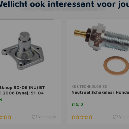
ellicht ook interessant voor jo
In winkelwagen
In winkelwagen
K&S TECHNOLOGIES
rtknop 90-06 (NU) BT
Neutraal Schakelaar Hond
l. 2006 Dyna); 91-04
00; 95-20 alle XL en 08-
59
(NU) XR1200S
€13,12
Verlanglijst
Verlan