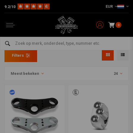
EUR
9.2/10
0
Rebelmoto
Home
Merken
Rebelmoto
Filters
Meest bekeken
24