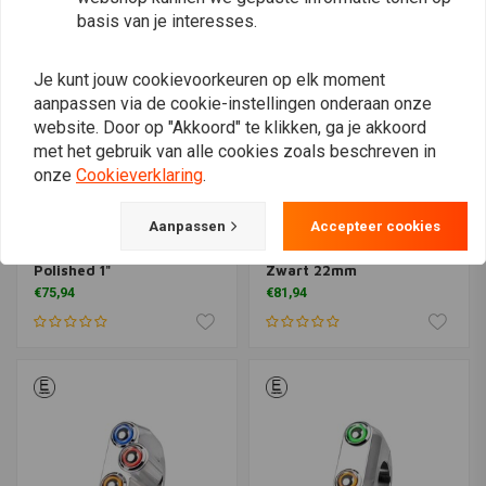
basis van je interesses.
Je kunt jouw cookievoorkeuren op elk moment
aanpassen via de cookie-instellingen onderaan onze
website. Door op "Akkoord" te klikken, ga je akkoord
met het gebruik van alle cookies zoals beschreven in
onze
Cookieverklaring
.
Aanpassen
Accepteer cookies
REBELMOTO
REBELMOTO
REBEL SWITCH 2 knops -
REBEL.SWITCH 3 knops -
Polished 1"
Zwart 22mm
€75,94
€81,94