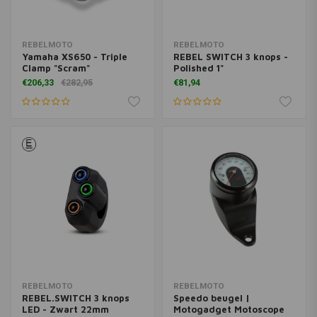
REBELMOTO
REBELMOTO
Yamaha XS650 - Triple
REBEL SWITCH 3 knops -
Clamp "Scram"
Polished 1"
€206,33
€282,95
€81,94
REBELMOTO
REBELMOTO
REBEL.SWITCH 3 knops
Speedo beugel |
LED - Zwart 22mm
Motogadget Motoscope