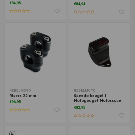
Tiny
€84,95
€84,94
REBELMOTO
REBELMOTO
Risers 22 mm
Speedo beugel |
Motogadget Motoscope
€96,95
Mini
€82,95