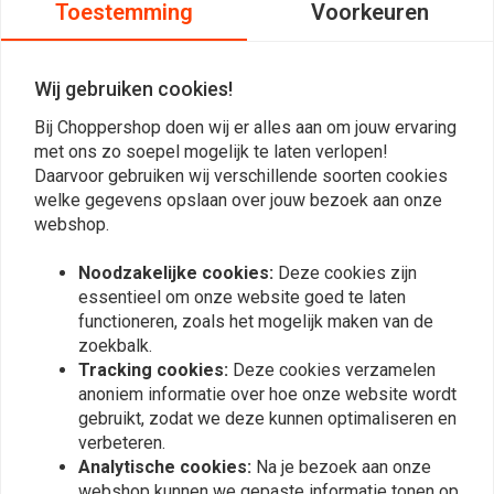
Toestemming
Voorkeuren
LED - polished 22mm
Polished 22mm
€84,94
€75,94
Wij gebruiken cookies!
Bij Choppershop doen wij er alles aan om jouw ervaring
met ons zo soepel mogelijk te laten verlopen!
Daarvoor gebruiken wij verschillende soorten cookies
welke gegevens opslaan over jouw bezoek aan onze
webshop.
Noodzakelijke cookies:
Deze cookies zijn
essentieel om onze website goed te laten
functioneren, zoals het mogelijk maken van de
zoekbalk.
REBELMOTO
REBELMOTO
Tracking cookies:
Deze cookies verzamelen
REBEL.SWITCH 3 knops -
REBEL.SWITCH 2 knops
Zwart 1"
anoniem informatie over hoe onze website wordt
LED - Zwart 1"
€81,94
gebruikt, zodat we deze kunnen optimaliseren en
€78,94
verbeteren.
Analytische cookies:
Na je bezoek aan onze
webshop kunnen we gepaste informatie tonen op